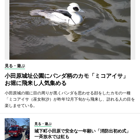
見る・遊ぶ
小田原城址公園にパンダ柄のカモ「ミコアイサ」
お堀に飛来し人気集める
小田原城の堀に目の周りが黒くパンダを思わせる顔をしたカモの一種
「ミコアイサ（巫女秋沙）が昨年12月下旬から飛来し、訪れる人の目を
楽しませている。
見る・遊ぶ
城下町小田原で安全な一年願い「消防出初め式」
一斉放水では虹も