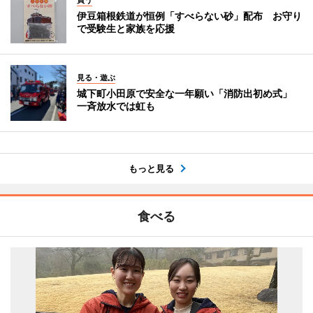
買う
伊豆箱根鉄道が恒例「すべらない砂」配布 お守り
で受験生と家族を応援
見る・遊ぶ
城下町小田原で安全な一年願い「消防出初め式」
一斉放水では虹も
もっと見る
食べる