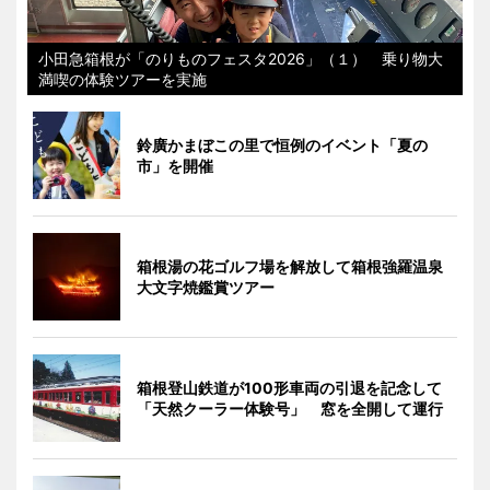
小田急箱根が「のりものフェスタ2026」（１） 乗り物大
満喫の体験ツアーを実施
鈴廣かまぼこの里で恒例のイベント「夏の
市」を開催
箱根湯の花ゴルフ場を解放して箱根強羅温泉
大文字焼鑑賞ツアー
箱根登山鉄道が100形車両の引退を記念して
「天然クーラー体験号」 窓を全開して運行