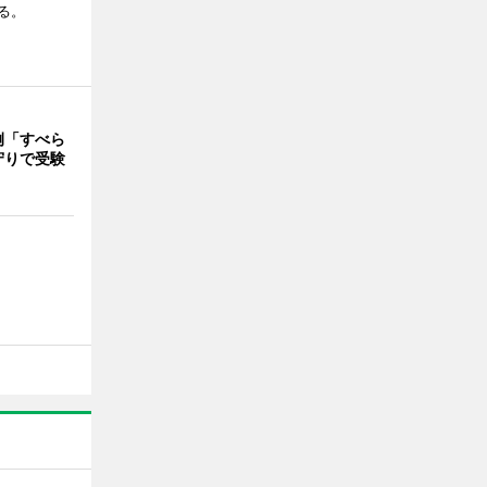
る。
例「すべら
守りで受験