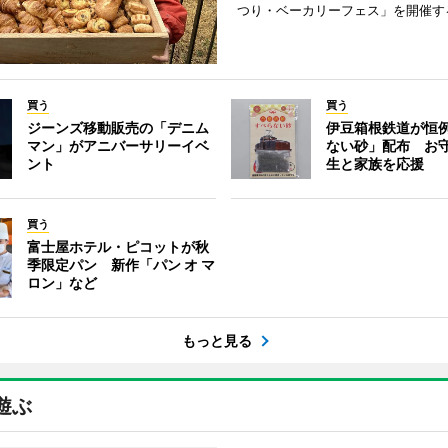
つり・ベーカリーフェス」を開催す
買う
買う
ジーンズ移動販売の「デニム
伊豆箱根鉄道が恒
マン」がアニバーサリーイベ
ない砂」配布 お
ント
生と家族を応援
買う
富士屋ホテル・ピコットが秋
季限定パン 新作「パン オ マ
ロン」など
もっと見る
遊ぶ