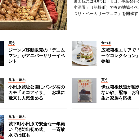
藤田観光は4月5日・6日、事業発祥
小涌園」（箱根町）で春の地域イベ
つり・ベーカリーフェス」を開催す
買う
食べる
ジーンズ移動販売の「デニム
広域箱根エリアで
マン」がアニバーサリーイベ
ーツコレクション」
ント
参加
見る・遊ぶ
買う
小田原城址公園にパンダ柄の
伊豆箱根鉄道が恒
カモ「ミコアイサ」 お堀に
ない砂」配布 お
飛来し人気集める
生と家族を応援
見る・遊ぶ
城下町小田原で安全な一年願
い「消防出初め式」 一斉放
水では虹も