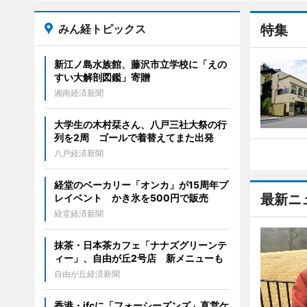
みん経トピックス
特集
新江ノ島水族館、藤沢市立学校に「えの
すい大解剖図鑑」寄贈
湘南経済新聞
大学生の木村栞さん、八戸三社大祭の行
列を2周 ゴールで着替えてまた出発
八戸経済新聞
経堂のベーカリー「オンカ」が15周年プ
最新ニ
レイベント かき氷を500円で販売
経堂経済新聞
抹茶・日本茶カフェ「ナナズグリーンテ
ィー」、自由が丘2号店 新メニューも
自由が丘経済新聞
香港・ifcに「フォーシーズンズ」直営ケ