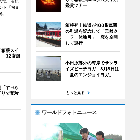
の地「箱根
鑑賞ツアー
ント「桜ま
る。
箱根登山鉄道が100形車両
の引退を記念して「天然ク
ーラー体験号」 窓を全開
して運行
「箱根スイ
 32店舗
小田原郊外の海岸でサンラ
イズビーチヨガ 8月8日は
「夏のエンジョイヨガ」
例「すべら
守りで受験
もっと見る
ワールドフォトニュース