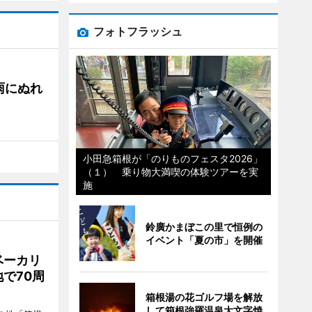
フォトフラッシュ
雨にぬれ
小田急箱根が「のりものフェスタ2026」
（１） 乗り物大満喫の体験ツアーを実
施
鈴廣かまぼこの里で恒例の
イベント「夏の市」を開催
ベーカリ
で70周
箱根湯の花ゴルフ場を解放
して箱根強羅温泉大文字焼