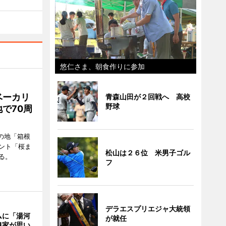
悠仁さま、朝食作りに参加
ベーカリ
青森山田が２回戦へ 高校
野球
で70周
の地「箱根
ント「桜ま
松山は２６位 米男子ゴル
る。
フ
デラエスプリエジャ大統領
ムに「湯河
が就任
農家が思い