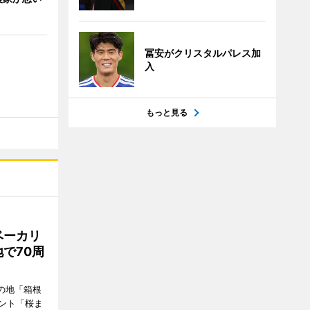
冨安がクリスタルパレス加
入
もっと見る
ベーカリ
で70周
の地「箱根
ント「桜ま