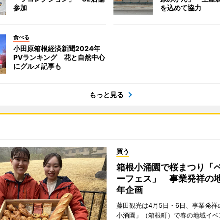
参加
を込めて協力
食べる
小田原箱根経済新聞2024年
PVランキング 花と自然中心
にグルメ記事も
もっと見る
買う
箱根小涌園で桜まつり「
ーフェス」 事業発祥の地
年企画
藤田観光は4月5日・6日、事業発祥
小涌園」（箱根町）で春の地域イベ