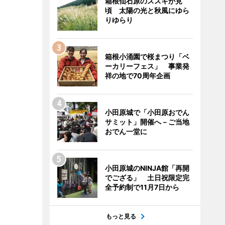
箱根仙石原のススキが見
頃 太陽の光と秋風にゆら
りゆらり
箱根小涌園で桜まつり「ベ
ーカリーフェス」 事業発
祥の地で70周年企画
小田原城で「小田原おでん
サミット」開催へ－ご当地
おでん一堂に
小田原城のNINJA館「再開
でござる」 土日祝限定完
全予約制で11月7日から
もっと見る