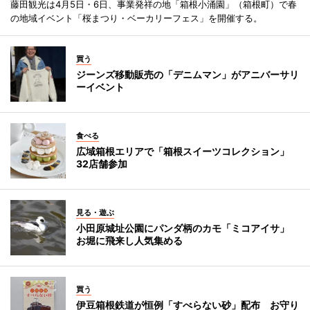
藤田観光は4月5日・6日、事業発祥の地「箱根小涌園」（箱根町）で春
の地域イベント「桜まつり・ベーカリーフェス」を開催する。
買う
ジーンズ移動販売の「デニムマン」がアニバーサリ
ーイベント
食べる
広域箱根エリアで「箱根スイーツコレクション」
32店舗参加
見る・遊ぶ
小田原城址公園にパンダ柄のカモ「ミコアイサ」
お堀に飛来し人気集める
買う
伊豆箱根鉄道が恒例「すべらない砂」配布 お守り