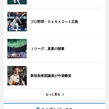
プロ野球・ＤｅＮＡ２―１広島
Ｊリーグ、真夏の開幕
新垣前衆院議員が中道離党
もっと見る