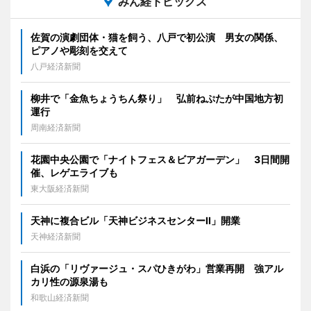
みん経トピックス
佐賀の演劇団体・猫を飼う、八戸で初公演 男女の関係、
ピアノや彫刻を交えて
八戸経済新聞
柳井で「金魚ちょうちん祭り」 弘前ねぷたが中国地方初
運行
周南経済新聞
花園中央公園で「ナイトフェス＆ビアガーデン」 3日間開
催、レゲエライブも
東大阪経済新聞
天神に複合ビル「天神ビジネスセンターII」開業
天神経済新聞
白浜の「リヴァージュ・スパひきがわ」営業再開 強アル
カリ性の源泉湯も
和歌山経済新聞