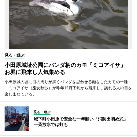
見る・遊ぶ
小田原城址公園にパンダ柄のカモ「ミコアイサ」
お堀に飛来し人気集める
小田原城の堀に目の周りが黒くパンダを思わせる顔をしたカモの一種
「ミコアイサ（巫女秋沙）が昨年12月下旬から飛来し、訪れる人の目を
楽しませている。
見る・遊ぶ
城下町小田原で安全な一年願い「消防出初め式」
一斉放水では虹も