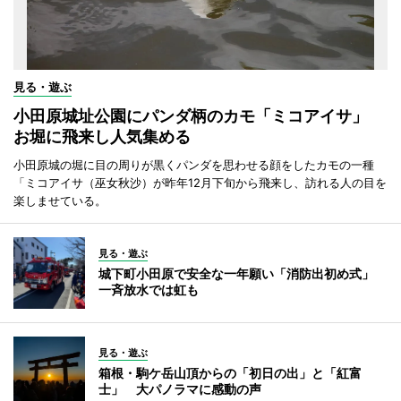
見る・遊ぶ
小田原城址公園にパンダ柄のカモ「ミコアイサ」
お堀に飛来し人気集める
小田原城の堀に目の周りが黒くパンダを思わせる顔をしたカモの一種
「ミコアイサ（巫女秋沙）が昨年12月下旬から飛来し、訪れる人の目を
楽しませている。
見る・遊ぶ
城下町小田原で安全な一年願い「消防出初め式」
一斉放水では虹も
見る・遊ぶ
箱根・駒ケ岳山頂からの「初日の出」と「紅富
士」 大パノラマに感動の声