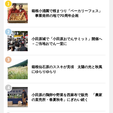
箱根小涌園で桜まつり「ベーカリーフェス」
事業発祥の地で70周年企画
小田原城で「小田原おでんサミット」開催へ
－ご当地おでん一堂に
箱根仙石原のススキが見頃 太陽の光と秋風
にゆらりゆらり
小田原の鶏卵や野菜を西麻布で販売 「農家
の直売所・春夏秋冬」にぎわい続く