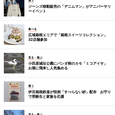
買う
ジーンズ移動販売の「デニムマン」がアニバーサリ
ーイベント
食べる
広域箱根エリアで「箱根スイーツコレクション」
32店舗参加
見る・遊ぶ
小田原城址公園にパンダ柄のカモ「ミコアイサ」
お堀に飛来し人気集める
買う
伊豆箱根鉄道が恒例「すべらない砂」配布 お守り
で受験生と家族を応援
見る・遊ぶ