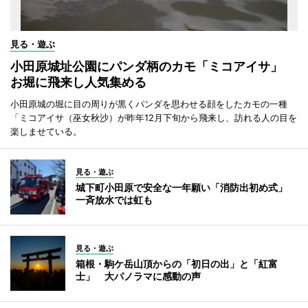
見る・遊ぶ
小田原城址公園にパンダ柄のカモ「ミコアイサ」
お堀に飛来し人気集める
小田原城の堀に目の周りが黒くパンダを思わせる顔をしたカモの一種
「ミコアイサ（巫女秋沙）が昨年12月下旬から飛来し、訪れる人の目を
楽しませている。
見る・遊ぶ
城下町小田原で安全な一年願い「消防出初め式」
一斉放水では虹も
見る・遊ぶ
箱根・駒ケ岳山頂からの「初日の出」と「紅富
士」 大パノラマに感動の声