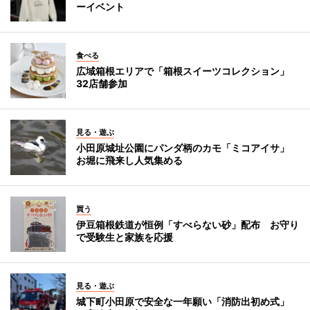
ーイベント
食べる
広域箱根エリアで「箱根スイーツコレクション」
32店舗参加
見る・遊ぶ
小田原城址公園にパンダ柄のカモ「ミコアイサ」
お堀に飛来し人気集める
買う
伊豆箱根鉄道が恒例「すべらない砂」配布 お守り
で受験生と家族を応援
見る・遊ぶ
城下町小田原で安全な一年願い「消防出初め式」