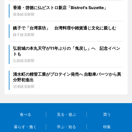
香港・啓徳に仏ビストロ新店「Bistrot's Suzette」
香港経済新聞
銚子で「台湾茶坊」 台湾料理や雑貨通じ文化に親しむ
銚子経済新聞
弘前城の本丸天守が11年ぶりの「曳戻し」へ 記念イベン
トも
弘前経済新聞
清水町の精管工業がプロテイン発売へ 自動車パーツから異
分野初進出
沼津経済新聞
食べる
見る・遊ぶ
買う
暮らす・働く
学ぶ・知る
特集