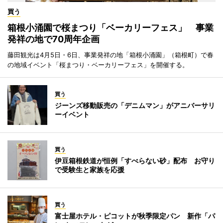
買う
箱根小涌園で桜まつり「ベーカリーフェス」 事業
発祥の地で70周年企画
藤田観光は4月5日・6日、事業発祥の地「箱根小涌園」（箱根町）で春
の地域イベント「桜まつり・ベーカリーフェス」を開催する。
買う
ジーンズ移動販売の「デニムマン」がアニバーサリ
ーイベント
買う
伊豆箱根鉄道が恒例「すべらない砂」配布 お守り
で受験生と家族を応援
買う
富士屋ホテル・ピコットが秋季限定パン 新作「パ