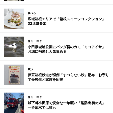
食べる
広域箱根エリアで「箱根スイーツコレクション」
32店舗参加
見る・遊ぶ
小田原城址公園にパンダ柄のカモ「ミコアイサ」
お堀に飛来し人気集める
買う
伊豆箱根鉄道が恒例「すべらない砂」配布 お守り
で受験生と家族を応援
見る・遊ぶ
城下町小田原で安全な一年願い「消防出初め式」
一斉放水では虹も