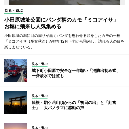
見る・遊ぶ
小田原城址公園にパンダ柄のカモ「ミコアイサ」
お堀に飛来し人気集める
小田原城の堀に目の周りが黒くパンダを思わせる顔をしたカモの一種
「ミコアイサ（巫女秋沙）が昨年12月下旬から飛来し、訪れる人の目を
楽しませている。
見る・遊ぶ
城下町小田原で安全な一年願い「消防出初め式」
一斉放水では虹も
見る・遊ぶ
箱根・駒ケ岳山頂からの「初日の出」と「紅富
士」 大パノラマに感動の声
見る・遊ぶ