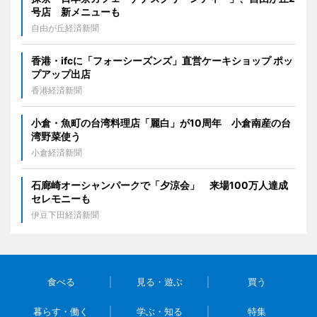
号店 新メニューも
自由が丘経済新聞
香港・ifcに「フォーシーズンズ」直営ケーキショップ ポッ
プアップ出店
香港経済新聞
小倉・魚町の台湾料理店「麗白」が10周年 小倉南産の台
湾野菜使う
小倉経済新聞
石廊崎オーシャンパークで「夕涼会」 来場100万人達成
セレモニーも
伊豆下田経済新聞
食べる
見る・遊ぶ
買う
暮らす・働く
学ぶ・知る
特集