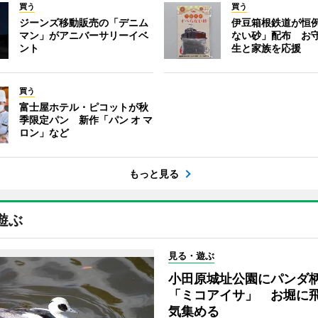
買う
買う
ジーンズ移動販売の「デニム
伊豆箱根鉄道が恒
マン」がアニバーサリーイベ
ない砂」配布 お
ント
生と家族を応援
買う
富士屋ホテル・ピコットが秋
季限定パン 新作「パン オ マ
ロン」など
もっと見る
遊ぶ
見る・遊ぶ
小田原城址公園にパンダ
「ミコアイサ」 お堀に
気集める