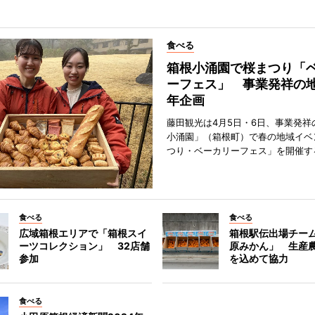
食べる
箱根小涌園で桜まつり「
ーフェス」 事業発祥の地
年企画
藤田観光は4月5日・6日、事業発祥
小涌園」（箱根町）で春の地域イベ
つり・ベーカリーフェス」を開催す
食べる
食べる
広域箱根エリアで「箱根スイ
箱根駅伝出場チー
ーツコレクション」 32店舗
原みかん」 生産
参加
を込めて協力
食べる