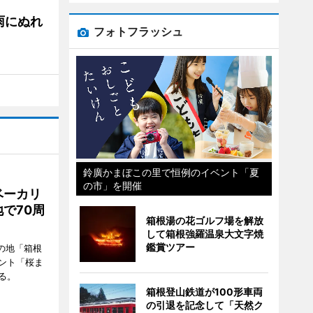
雨にぬれ
フォトフラッシュ
鈴廣かまぼこの里で恒例のイベント「夏
の市」を開催
ベーカリ
で70周
箱根湯の花ゴルフ場を解放
して箱根強羅温泉大文字焼
鑑賞ツアー
の地「箱根
ント「桜ま
る。
箱根登山鉄道が100形車両
の引退を記念して「天然ク