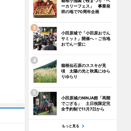
箱根小涌園で桜まつり「ベ
ーカリーフェス」 事業発
祥の地で70周年企画
小田原城で「小田原おでん
サミット」開催へ－ご当地
おでん一堂に
箱根仙石原のススキが見
頃 太陽の光と秋風にゆら
りゆらり
小田原城のNINJA館「再開
でござる」 土日祝限定完
全予約制で11月7日から
もっと見る