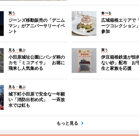
買う
食べる
ジーンズ移動販売の「デニム
広域箱根エリアで
マン」がアニバーサリーイベ
ーツコレクション」
ント
参加
見る・遊ぶ
買う
小田原城址公園にパンダ柄の
伊豆箱根鉄道が恒
カモ「ミコアイサ」 お堀に
ない砂」配布 お
飛来し人気集める
生と家族を応援
見る・遊ぶ
城下町小田原で安全な一年願
い「消防出初め式」 一斉放
水では虹も
もっと見る