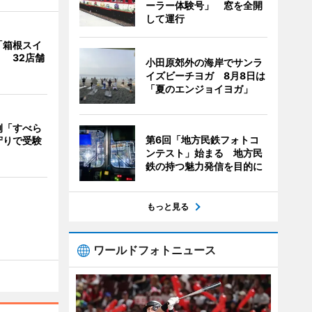
ーラー体験号」 窓を全開
して運行
「箱根スイ
 32店舗
小田原郊外の海岸でサンラ
イズビーチヨガ 8月8日は
「夏のエンジョイヨガ」
例「すべら
第6回「地方民鉄フォトコ
守りで受験
ンテスト」始まる 地方民
鉄の持つ魅力発信を目的に
もっと見る
ワールドフォトニュース