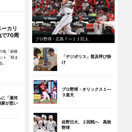
ベーカリ
で70周
プロ野球・広島７―１１巨人
の地「箱根
「デジポリス」普及呼び掛
ント「桜ま
け
る。
プロ野球・オリックス１―
３楽天
ムに「湯河
農家が思い
佐野日大、２回戦へ 高校
野球