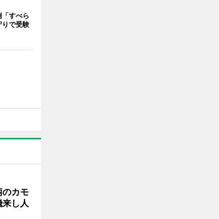
例「すべら
守りで受験
柄のカモ
飛来し人