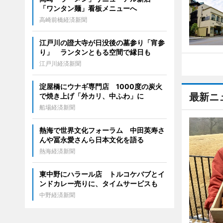
「ワンタン麺」看板メニューへ
高崎前橋経済新聞
江戸川の證大寺が日没後の墓参り「宵参
り」 ランタンともる空間で縁日も
江戸川経済新聞
淀屋橋にウナギ専門店 1000度の炭火
最新ニ
で焼き上げ「外カリ、中ふわ」に
船場経済新聞
熱海で世界文化フォーラム 中田英寿さ
んや冨永愛さんら日本文化を語る
熱海経済新聞
東中野にハラール店 トルコケバブとイ
ンドカレー売りに、タイムサービスも
中野経済新聞