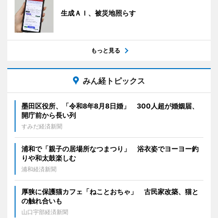
生成ＡＩ、被災地照らす
もっと見る
みん経トピックス
墨田区役所、「令和8年8月8日婚」 300人超が婚姻届、
開庁前から長い列
すみだ経済新聞
浦和で「親子の居場所なつまつり」 浴衣姿でヨーヨー釣
りや和太鼓楽しむ
浦和経済新聞
厚狭に保護猫カフェ「ねことおちゃ」 古民家改築、猫と
の触れ合いも
山口宇部経済新聞