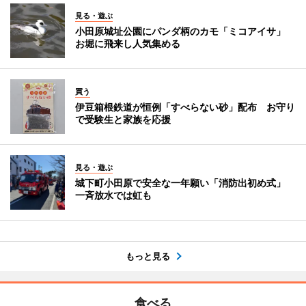
見る・遊ぶ
小田原城址公園にパンダ柄のカモ「ミコアイサ」
お堀に飛来し人気集める
買う
伊豆箱根鉄道が恒例「すべらない砂」配布 お守り
で受験生と家族を応援
見る・遊ぶ
城下町小田原で安全な一年願い「消防出初め式」
一斉放水では虹も
もっと見る
食べる