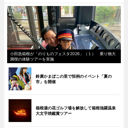
小田急箱根が「のりものフェスタ2026」（１） 乗り物大
満喫の体験ツアーを実施
鈴廣かまぼこの里で恒例のイベント「夏の
市」を開催
箱根湯の花ゴルフ場を解放して箱根強羅温泉
大文字焼鑑賞ツアー