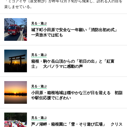
「ミコアイサ（巫女秋沙）が昨年12月下旬から飛来し、訪れる人の目を
楽しませている。
見る・遊ぶ
城下町小田原で安全な一年願い「消防出初め式」
一斉放水では虹も
見る・遊ぶ
箱根・駒ケ岳山頂からの「初日の出」と「紅富
士」 大パノラマに感動の声
見る・遊ぶ
小田原・箱根地域は穏やかな三が日を迎える 初詣
や駅伝応援でにぎわい
見る・遊ぶ
芦ノ湖畔・箱根園に「雪・そり遊び広場」 クリス