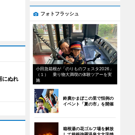
フォトフラッシュ
小田急箱根が「のりものフェスタ2026」
（１） 乗り物大満喫の体験ツアーを実
雨にぬれ
施
鈴廣かまぼこの里で恒例の
イベント「夏の市」を開催
箱根湯の花ゴルフ場を解放
して箱根強羅温泉大文字焼