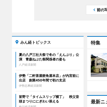
前の
みん経トピックス
特集
夏の八戸三社大祭で冬の「えんぶり」公
演 青森ねぶた祭関係者の姿も
八戸経済新聞
伊勢「二軒茶屋餅角屋本店」が内宮前に
出店 創業450年間で初の支店
伊勢志摩経済新聞
皆野で「タイムスリップ横丁」 秩父音
最新ニ
頭まつりににぎわい添える
秩父経済新聞