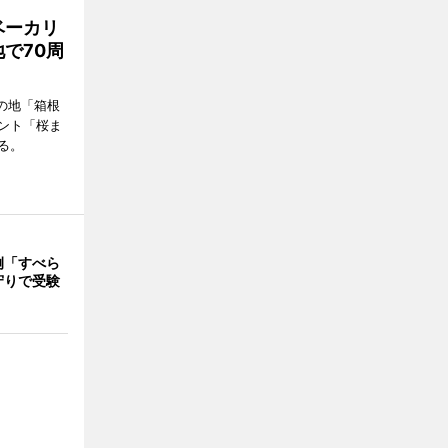
ベーカリ
で70周
の地「箱根
ント「桜ま
る。
例「すべら
守りで受験