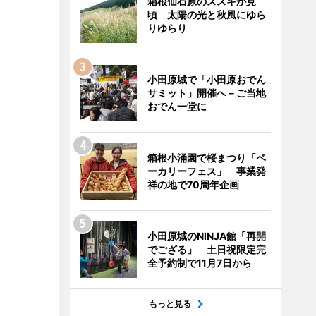
箱根仙石原のススキが見
頃 太陽の光と秋風にゆら
りゆらり
小田原城で「小田原おでん
サミット」開催へ－ご当地
おでん一堂に
箱根小涌園で桜まつり「ベ
ーカリーフェス」 事業発
祥の地で70周年企画
小田原城のNINJA館「再開
でござる」 土日祝限定完
全予約制で11月7日から
もっと見る