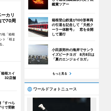
鑑賞ツアー
ベーカリ
箱根登山鉄道が100形車両
で70周
の引退を記念して「天然ク
ーラー体験号」 窓を全開
して運行
の地「箱根
ント「桜ま
る。
小田原郊外の海岸でサンラ
イズビーチヨガ 8月8日は
「夏のエンジョイヨガ」
「箱根スイ
もっと見る
 32店舗
ワールドフォトニュース
例「すべら
守りで受験