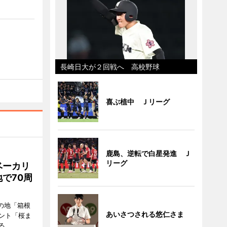
長崎日大が２回戦へ 高校野球
喜ぶ植中 Ｊリーグ
鹿島、逆転で白星発進 Ｊ
リーグ
ベーカリ
で70周
の地「箱根
あいさつされる悠仁さま
ント「桜ま
る。