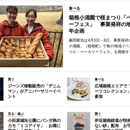
食べる
箱根小涌園で桜まつり「
ーフェス」 事業発祥の地
年企画
藤田観光は4月5日・6日、事業発祥
小涌園」（箱根町）で春の地域イベ
つり・ベーカリーフェス」を開催す
買う
食べる
ジーンズ移動販売の「デニム
広域箱根エリアで
マン」がアニバーサリーイベ
ーツコレクション」
ント
参加
見る・遊ぶ
買う
小田原城址公園にパンダ柄の
伊豆箱根鉄道が恒
カモ「ミコアイサ」 お堀に
ない砂」配布 お