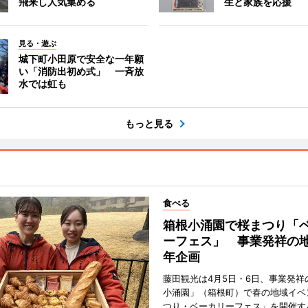
飛来し人気集める
生と家族を応援
見る・遊ぶ
城下町小田原で安全な一年願
い「消防出初め式」 一斉放
水では虹も
もっと見る
食べる
箱根小涌園で桜まつり「
ーフェス」 事業発祥の地
年企画
藤田観光は4月5日・6日、事業発祥
小涌園」（箱根町）で春の地域イベ
つり・ベーカリーフェス」を開催す