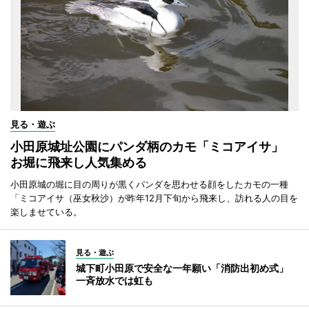
見る・遊ぶ
小田原城址公園にパンダ柄のカモ「ミコアイサ」
お堀に飛来し人気集める
小田原城の堀に目の周りが黒くパンダを思わせる顔をしたカモの一種
「ミコアイサ（巫女秋沙）が昨年12月下旬から飛来し、訪れる人の目を
楽しませている。
見る・遊ぶ
城下町小田原で安全な一年願い「消防出初め式」
一斉放水では虹も