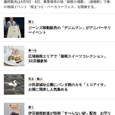
藤田観光は4月5日・6日、事業発祥の地「箱根小涌園」（箱根町）で春
の地域イベント「桜まつり・ベーカリーフェス」を開催する。
買う
ジーンズ移動販売の「デニムマン」がアニバーサリ
ーイベント
食べる
広域箱根エリアで「箱根スイーツコレクション」
32店舗参加
見る・遊ぶ
小田原城址公園にパンダ柄のカモ「ミコアイサ」
お堀に飛来し人気集める
買う
伊豆箱根鉄道が恒例「すべらない砂」配布 お守り