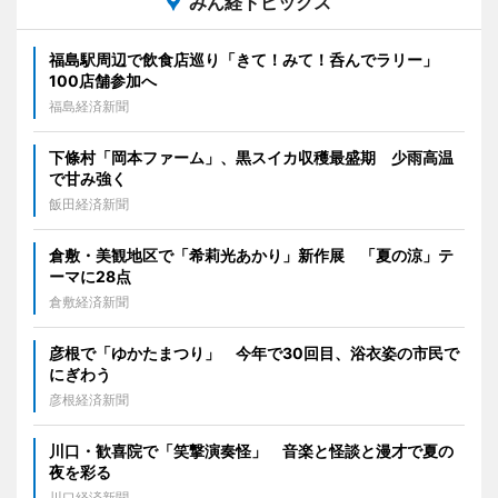
みん経トピックス
福島駅周辺で飲食店巡り「きて！みて！呑んでラリー」
100店舗参加へ
福島経済新聞
下條村「岡本ファーム」、黒スイカ収穫最盛期 少雨高温
で甘み強く
飯田経済新聞
倉敷・美観地区で「希莉光あかり」新作展 「夏の涼」テ
ーマに28点
倉敷経済新聞
彦根で「ゆかたまつり」 今年で30回目、浴衣姿の市民で
にぎわう
彦根経済新聞
川口・歓喜院で「笑撃演奏怪」 音楽と怪談と漫才で夏の
夜を彩る
川口経済新聞