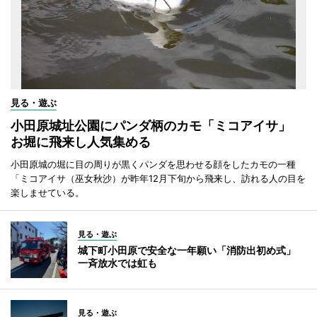
見る・遊ぶ
小田原城址公園にパンダ柄のカモ「ミコアイサ」
お堀に飛来し人気集める
小田原城の堀に目の周りが黒くパンダを思わせる顔をしたカモの一種
「ミコアイサ（巫女秋沙）が昨年12月下旬から飛来し、訪れる人の目を
楽しませている。
見る・遊ぶ
城下町小田原で安全な一年願い「消防出初め式」
一斉放水では虹も
見る・遊ぶ