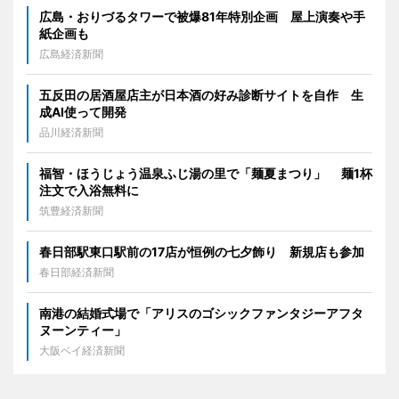
広島・おりづるタワーで被爆81年特別企画 屋上演奏や手
紙企画も
広島経済新聞
五反田の居酒屋店主が日本酒の好み診断サイトを自作 生
成AI使って開発
品川経済新聞
福智・ほうじょう温泉ふじ湯の里で「麺夏まつり」 麺1杯
注文で入浴無料に
筑豊経済新聞
春日部駅東口駅前の17店が恒例の七夕飾り 新規店も参加
春日部経済新聞
南港の結婚式場で「アリスのゴシックファンタジーアフタ
ヌーンティー」
大阪ベイ経済新聞