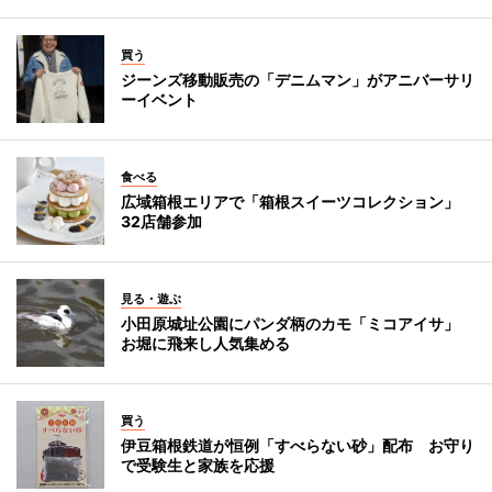
買う
ジーンズ移動販売の「デニムマン」がアニバーサリ
ーイベント
食べる
広域箱根エリアで「箱根スイーツコレクション」
32店舗参加
見る・遊ぶ
小田原城址公園にパンダ柄のカモ「ミコアイサ」
お堀に飛来し人気集める
買う
伊豆箱根鉄道が恒例「すべらない砂」配布 お守り
で受験生と家族を応援