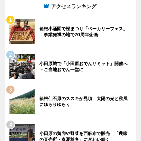
アクセスランキング
箱根小涌園で桜まつり「ベーカリーフェス」
事業発祥の地で70周年企画
小田原城で「小田原おでんサミット」開催へ
－ご当地おでん一堂に
箱根仙石原のススキが見頃 太陽の光と秋風
にゆらりゆらり
小田原の鶏卵や野菜を西麻布で販売 「農家
の直売所・春夏秋冬」にぎわい続く