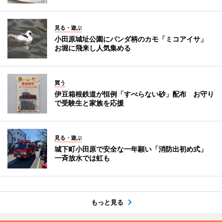
見る・遊ぶ
小田原城址公園にパンダ柄のカモ「ミコアイサ」
お堀に飛来し人気集める
買う
伊豆箱根鉄道が恒例「すべらない砂」配布 お守り
で受験生と家族を応援
見る・遊ぶ
城下町小田原で安全な一年願い「消防出初め式」
一斉放水では虹も
もっと見る