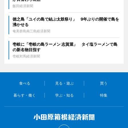
飯田経済新聞
徳之島「ユイの島で結ぶ太鼓祭り」 9年ぶりの開催で島を
沸かせる
奄美群島南三島経済新聞
壱岐に「壱岐の島ラーメン 志賀屋」 タイ塩ラーメンで島
の新名物目指す
壱岐対馬経済新聞
食べる
見る・遊ぶ
買う
暮らす・働く
学ぶ・知る
特集