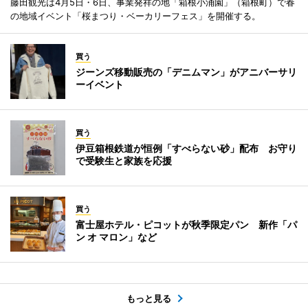
藤田観光は4月5日・6日、事業発祥の地「箱根小涌園」（箱根町）で春
の地域イベント「桜まつり・ベーカリーフェス」を開催する。
買う
ジーンズ移動販売の「デニムマン」がアニバーサリ
ーイベント
買う
伊豆箱根鉄道が恒例「すべらない砂」配布 お守り
で受験生と家族を応援
買う
富士屋ホテル・ピコットが秋季限定パン 新作「パ
ン オ マロン」など
もっと見る