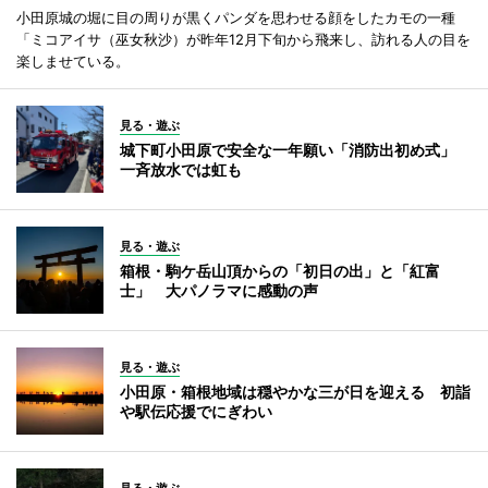
小田原城の堀に目の周りが黒くパンダを思わせる顔をしたカモの一種
「ミコアイサ（巫女秋沙）が昨年12月下旬から飛来し、訪れる人の目を
楽しませている。
見る・遊ぶ
城下町小田原で安全な一年願い「消防出初め式」
一斉放水では虹も
見る・遊ぶ
箱根・駒ケ岳山頂からの「初日の出」と「紅富
士」 大パノラマに感動の声
見る・遊ぶ
小田原・箱根地域は穏やかな三が日を迎える 初詣
や駅伝応援でにぎわい