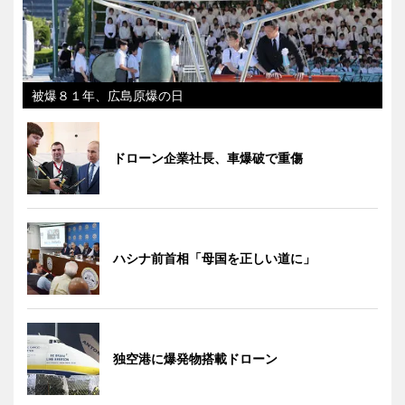
被爆８１年、広島原爆の日
ドローン企業社長、車爆破で重傷
ハシナ前首相「母国を正しい道に」
独空港に爆発物搭載ドローン