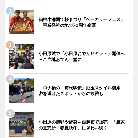
箱根小涌園で桜まつり「ベーカリーフェス」
事業発祥の地で70周年企画
小田原城で「小田原おでんサミット」開催へ
－ご当地おでん一堂に
コロナ禍の「箱根駅伝」応援スタイル模索
密を避けたスポットからの観戦も
小田原の鶏卵や野菜を西麻布で販売 「農家
の直売所・春夏秋冬」にぎわい続く