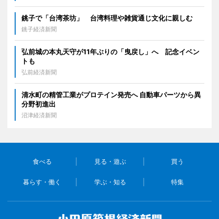
銚子で「台湾茶坊」 台湾料理や雑貨通じ文化に親しむ
銚子経済新聞
弘前城の本丸天守が11年ぶりの「曳戻し」へ 記念イベン
トも
弘前経済新聞
清水町の精管工業がプロテイン発売へ 自動車パーツから異
分野初進出
沼津経済新聞
食べる
見る・遊ぶ
買う
暮らす・働く
学ぶ・知る
特集