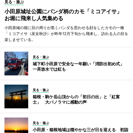
見る・遊ぶ
小田原城址公園にパンダ柄のカモ「ミコアイサ」
お堀に飛来し人気集める
小田原城の堀に目の周りが黒くパンダを思わせる顔をしたカモの一種
「ミコアイサ（巫女秋沙）が昨年12月下旬から飛来し、訪れる人の目を
楽しませている。
見る・遊ぶ
城下町小田原で安全な一年願い「消防出初め式」
一斉放水では虹も
見る・遊ぶ
箱根・駒ケ岳山頂からの「初日の出」と「紅富
士」 大パノラマに感動の声
見る・遊ぶ
小田原・箱根地域は穏やかな三が日を迎える 初詣