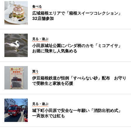
食べる
広域箱根エリアで「箱根スイーツコレクション」
32店舗参加
見る・遊ぶ
小田原城址公園にパンダ柄のカモ「ミコアイサ」
お堀に飛来し人気集める
買う
伊豆箱根鉄道が恒例「すべらない砂」配布 お守り
で受験生と家族を応援
見る・遊ぶ
城下町小田原で安全な一年願い「消防出初め式」
一斉放水では虹も