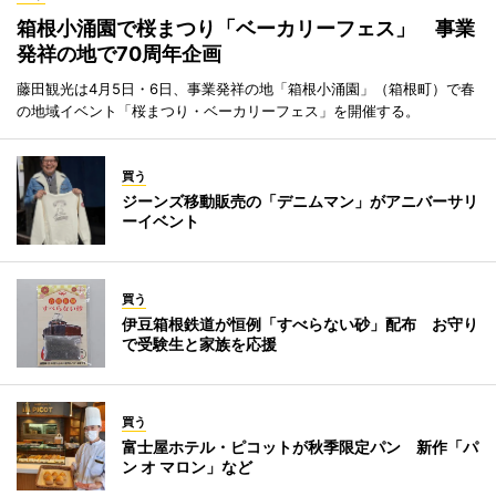
箱根小涌園で桜まつり「ベーカリーフェス」 事業
発祥の地で70周年企画
藤田観光は4月5日・6日、事業発祥の地「箱根小涌園」（箱根町）で春
の地域イベント「桜まつり・ベーカリーフェス」を開催する。
買う
ジーンズ移動販売の「デニムマン」がアニバーサリ
ーイベント
買う
伊豆箱根鉄道が恒例「すべらない砂」配布 お守り
で受験生と家族を応援
買う
富士屋ホテル・ピコットが秋季限定パン 新作「パ
ン オ マロン」など