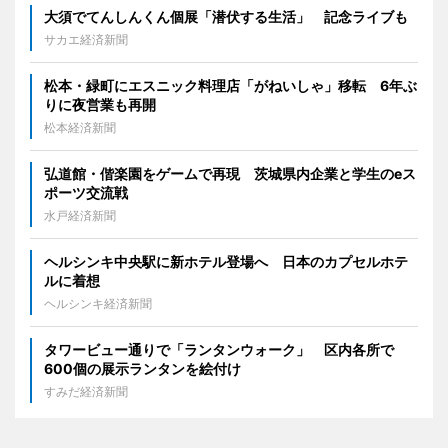
大須でてんしんくん個展「潜伏する生活」 記念ライブも
サカエ経済新聞
松本・緑町にエスニック料理店「がねいしゃ」移転 6年ぶ
りに夜営業も再開
松本経済新聞
弘道館・偕楽園をゲームで再現 茨城県内企業と学生のeス
ポーツ交流戦
水戸経済新聞
ヘルシンキ中央駅に新ホテル登場へ 日本のカプセルホテ
ルに着想
ヘルシンキ経済新聞
タワービュー通りで「ランタンウォーク」 区内各所で
600個の展示ランタンを絵付け
すみだ経済新聞