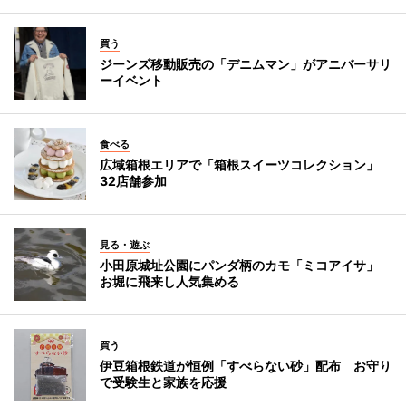
買う
ジーンズ移動販売の「デニムマン」がアニバーサリ
ーイベント
食べる
広域箱根エリアで「箱根スイーツコレクション」
32店舗参加
見る・遊ぶ
小田原城址公園にパンダ柄のカモ「ミコアイサ」
お堀に飛来し人気集める
買う
伊豆箱根鉄道が恒例「すべらない砂」配布 お守り
で受験生と家族を応援