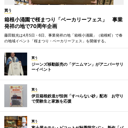
買う
箱根小涌園で桜まつり「ベーカリーフェス」 事業
発祥の地で70周年企画
藤田観光は4月5日・6日、事業発祥の地「箱根小涌園」（箱根町）で春
の地域イベント「桜まつり・ベーカリーフェス」を開催する。
買う
ジーンズ移動販売の「デニムマン」がアニバーサリ
ーイベント
買う
伊豆箱根鉄道が恒例「すべらない砂」配布 お守り
で受験生と家族を応援
買う
富士屋ホテル・ピコットが秋季限定パン 新作「パ