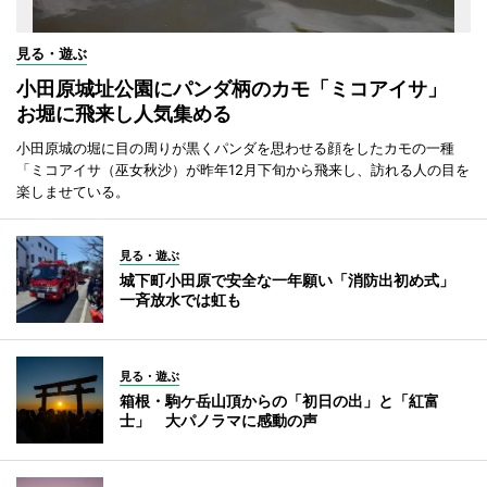
見る・遊ぶ
小田原城址公園にパンダ柄のカモ「ミコアイサ」
お堀に飛来し人気集める
小田原城の堀に目の周りが黒くパンダを思わせる顔をしたカモの一種
「ミコアイサ（巫女秋沙）が昨年12月下旬から飛来し、訪れる人の目を
楽しませている。
見る・遊ぶ
城下町小田原で安全な一年願い「消防出初め式」
一斉放水では虹も
見る・遊ぶ
箱根・駒ケ岳山頂からの「初日の出」と「紅富
士」 大パノラマに感動の声