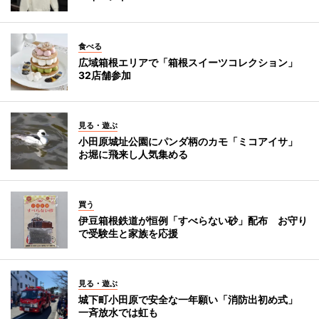
食べる
広域箱根エリアで「箱根スイーツコレクション」
32店舗参加
見る・遊ぶ
小田原城址公園にパンダ柄のカモ「ミコアイサ」
お堀に飛来し人気集める
買う
伊豆箱根鉄道が恒例「すべらない砂」配布 お守り
で受験生と家族を応援
見る・遊ぶ
城下町小田原で安全な一年願い「消防出初め式」
一斉放水では虹も