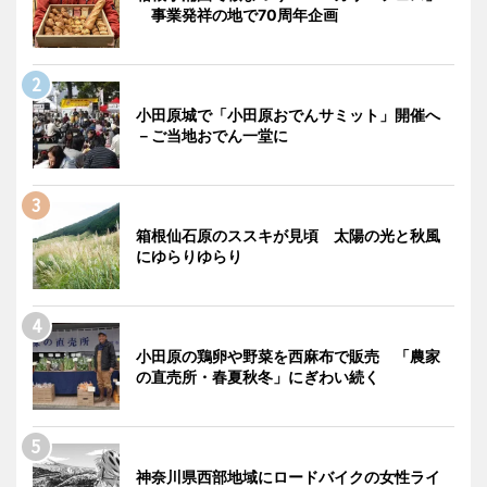
事業発祥の地で70周年企画
小田原城で「小田原おでんサミット」開催へ
－ご当地おでん一堂に
箱根仙石原のススキが見頃 太陽の光と秋風
にゆらりゆらり
小田原の鶏卵や野菜を西麻布で販売 「農家
の直売所・春夏秋冬」にぎわい続く
神奈川県西部地域にロードバイクの女性ライ