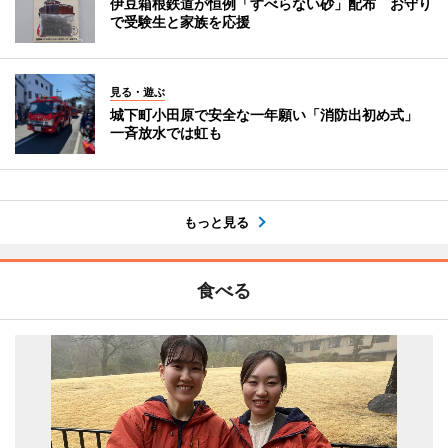
伊豆箱根鉄道が恒例「すべらない砂」配布 お守り
で受験生と家族を応援
見る・遊ぶ
城下町小田原で安全な一年願い「消防出初め式」
一斉放水では虹も
もっと見る
食べる