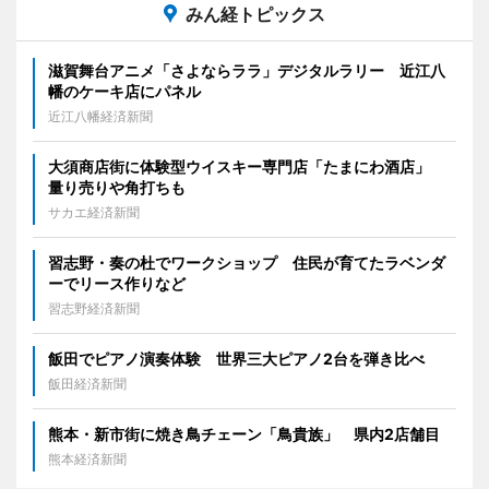
みん経トピックス
滋賀舞台アニメ「さよならララ」デジタルラリー 近江八
幡のケーキ店にパネル
近江八幡経済新聞
大須商店街に体験型ウイスキー専門店「たまにわ酒店」
量り売りや角打ちも
サカエ経済新聞
習志野・奏の杜でワークショップ 住民が育てたラベンダ
ーでリース作りなど
習志野経済新聞
飯田でピアノ演奏体験 世界三大ピアノ2台を弾き比べ
飯田経済新聞
熊本・新市街に焼き鳥チェーン「鳥貴族」 県内2店舗目
熊本経済新聞