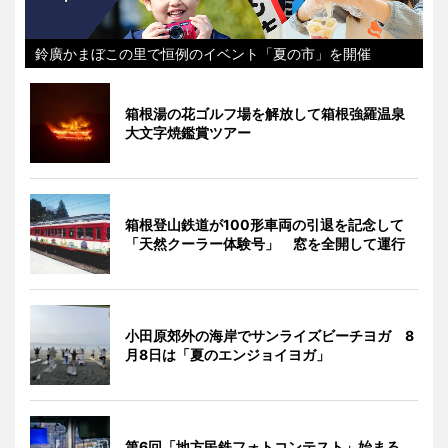
鈴廣かまぼこの里で恒例のイベント「夏の市」を開催
箱根湯の花ゴルフ場を解放して箱根強羅温泉
大文字焼鑑賞ツアー
箱根登山鉄道が100形車両の引退を記念して
「天然クーラー体験号」 窓を全開して運行
小田原郊外の海岸でサンライズビーチヨガ 8
月8日は「夏のエンジョイヨガ」
第6回「地方民鉄フォトコンテスト」始まる