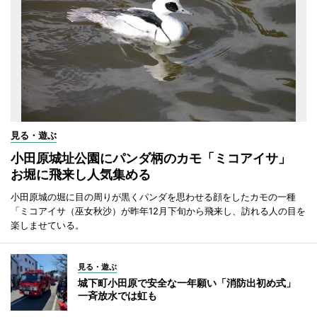
見る・遊ぶ
小田原城址公園にパンダ柄のカモ「ミコアイサ」
お堀に飛来し人気集める
小田原城の堀に目の周りが黒くパンダを思わせる顔をしたカモの一種
「ミコアイサ（巫女秋沙）が昨年12月下旬から飛来し、訪れる人の目を
楽しませている。
見る・遊ぶ
城下町小田原で安全な一年願い「消防出初め式」
一斉放水では虹も