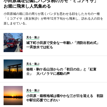
小田原城址公園にパンダ柄のカモ「ミコアイサ」
お堀に飛来し人気集める
小田原城の堀に目の周りが黒くパンダを思わせる顔をしたカモの一種
「ミコアイサ（巫女秋沙）が昨年12月下旬から飛来し、訪れる人の目を
楽しませている。
見る・遊ぶ
城下町小田原で安全な一年願い「消防出初め式」
一斉放水では虹も
見る・遊ぶ
箱根・駒ケ岳山頂からの「初日の出」と「紅富
士」 大パノラマに感動の声
見る・遊ぶ
小田原・箱根地域は穏やかな三が日を迎える 初詣
や駅伝応援でにぎわい