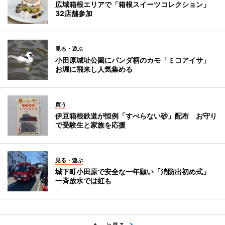
広域箱根エリアで「箱根スイーツコレクション」
32店舗参加
見る・遊ぶ
小田原城址公園にパンダ柄のカモ「ミコアイサ」
お堀に飛来し人気集める
買う
伊豆箱根鉄道が恒例「すべらない砂」配布 お守り
で受験生と家族を応援
見る・遊ぶ
城下町小田原で安全な一年願い「消防出初め式」
一斉放水では虹も