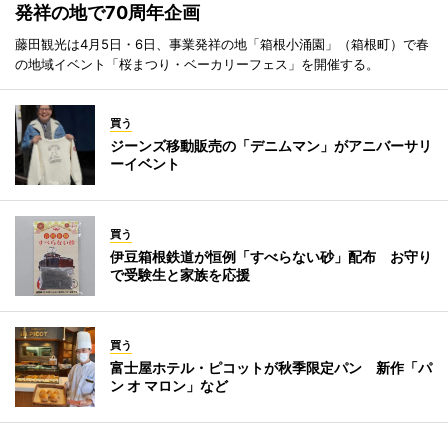
発祥の地で70周年企画
藤田観光は4月5日・6日、事業発祥の地「箱根小涌園」（箱根町）で春
の地域イベント「桜まつり・ベーカリーフェス」を開催する。
買う
ジーンズ移動販売の「デニムマン」がアニバーサリ
ーイベント
買う
伊豆箱根鉄道が恒例「すべらない砂」配布 お守り
で受験生と家族を応援
買う
富士屋ホテル・ピコットが秋季限定パン 新作「パ
ン オ マロン」など