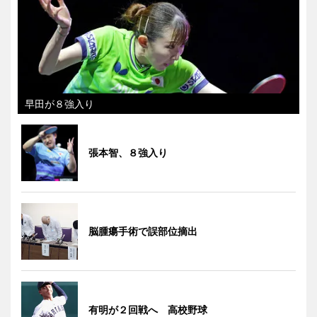
早田が８強入り
張本智、８強入り
脳腫瘍手術で誤部位摘出
有明が２回戦へ 高校野球