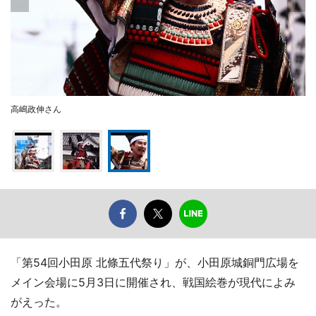
高嶋政伸さん
「第54回小田原 北條五代祭り」が、小田原城銅門広場を
メイン会場に5月3日に開催され、戦国絵巻が現代によみ
がえった。