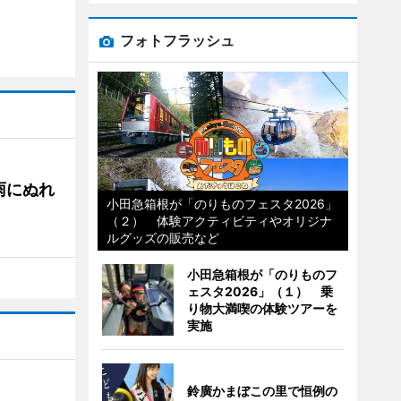
フォトフラッシュ
雨にぬれ
小田急箱根が「のりものフェスタ2026」
（２） 体験アクティビティやオリジナ
ルグッズの販売など
小田急箱根が「のりものフ
ェスタ2026」（１） 乗
り物大満喫の体験ツアーを
実施
鈴廣かまぼこの里で恒例の