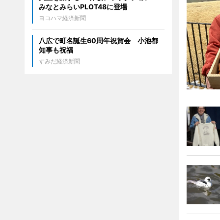
みなとみらいPLOT48に登場
ヨコハマ経済新聞
八広で町名誕生60周年祝賀会 小池都
知事も祝福
すみだ経済新聞