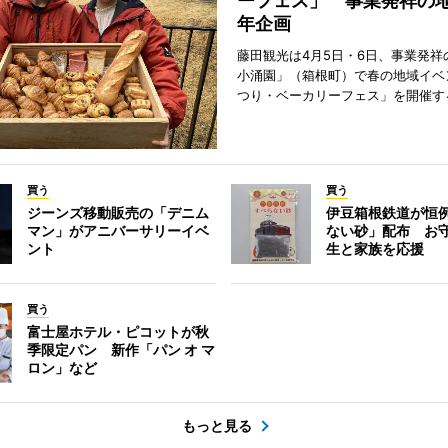
ーフェス」 事業発祥の地
年企画
藤田観光は4月5日・6日、事業発祥
小涌園」（箱根町）で春の地域イベ
つり・ベーカリーフェス」を開催す
買う
買う
ジーンズ移動販売の「デニム
伊豆箱根鉄道が恒
マン」がアニバーサリーイベ
ない砂」配布 お
ント
生と家族を応援
買う
富士屋ホテル・ピコットが秋
季限定パン 新作「パン オ マ
ロン」など
もっと見る