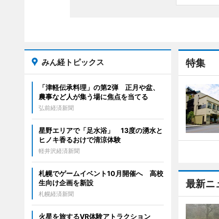
みん経トピックス
特集
「津軽伝承料理」の第2弾 正月や盆、
農事など人が集う場に焦点を当てる
弘前経済新聞
星野エリアで「足水浴」 13度の湧水と
ヒノキ香るおけで清涼体験
軽井沢経済新聞
札幌でゲームイベント10月開催へ 高校
最新ニ
生向け企画を新設
札幌経済新聞
火星を旅するVR体験アトラクション