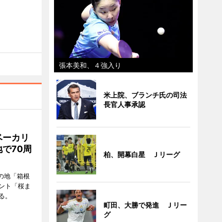
張本美和、４強入り
米上院、ブランチ氏の司法
長官人事承認
ベーカリ
で70周
柏、開幕白星 Ｊリーグ
の地「箱根
ント「桜ま
る。
町田、大勝で発進 Ｊリー
グ