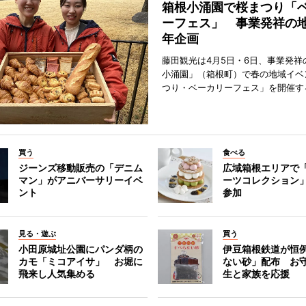
箱根小涌園で桜まつり「
ーフェス」 事業発祥の地
年企画
藤田観光は4月5日・6日、事業発祥
小涌園」（箱根町）で春の地域イベ
つり・ベーカリーフェス」を開催す
買う
食べる
ジーンズ移動販売の「デニム
広域箱根エリアで
マン」がアニバーサリーイベ
ーツコレクション」
ント
参加
見る・遊ぶ
買う
小田原城址公園にパンダ柄の
伊豆箱根鉄道が恒
カモ「ミコアイサ」 お堀に
ない砂」配布 お
飛来し人気集める
生と家族を応援