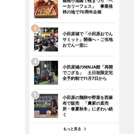
箱根小涌園で桜まつり「ベ
ーカリーフェス」 事業発
祥の地で70周年企画
小田原城で「小田原おでん
サミット」開催へ－ご当地
おでん一堂に
小田原城のNINJA館「再開
でござる」 土日祝限定完
全予約制で11月7日から
小田原の鶏卵や野菜を西麻
布で販売 「農家の直売
所・春夏秋冬」にぎわい続
く
もっと見る