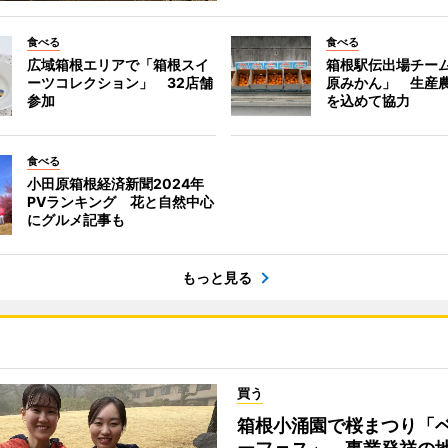
食べる
食べる
広域箱根エリアで「箱根スイ
箱根駅伝出場チー
ーツコレクション」 32店舗
原みかん」 生産
参加
を込めて協力
食べる
小田原箱根経済新聞2024年
PVランキング 花と自然中心
にグルメ記事も
もっと見る
買う
箱根小涌園で桜まつり「