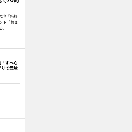
で70周
の地「箱根
ント「桜ま
る。
例「すべら
守りで受験