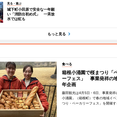
見る・遊ぶ
城下町小田原で安全な一年願
い「消防出初め式」 一斉放
水では虹も
もっと見る
食べる
箱根小涌園で桜まつり「
ーフェス」 事業発祥の地
年企画
藤田観光は4月5日・6日、事業発祥
小涌園」（箱根町）で春の地域イベ
つり・ベーカリーフェス」を開催す