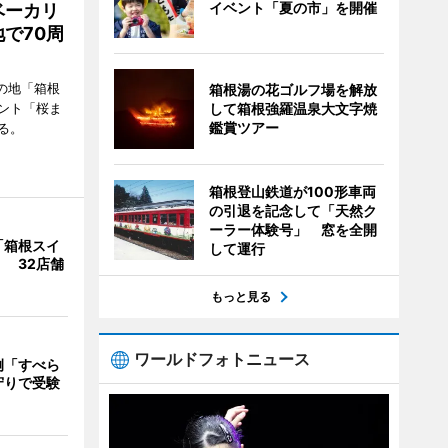
イベント「夏の市」を開催
ベーカリ
で70周
の地「箱根
箱根湯の花ゴルフ場を解放
して箱根強羅温泉大文字焼
ント「桜ま
鑑賞ツアー
る。
箱根登山鉄道が100形車両
の引退を記念して「天然ク
ーラー体験号」 窓を全開
「箱根スイ
して運行
 32店舗
もっと見る
ワールドフォトニュース
例「すべら
守りで受験