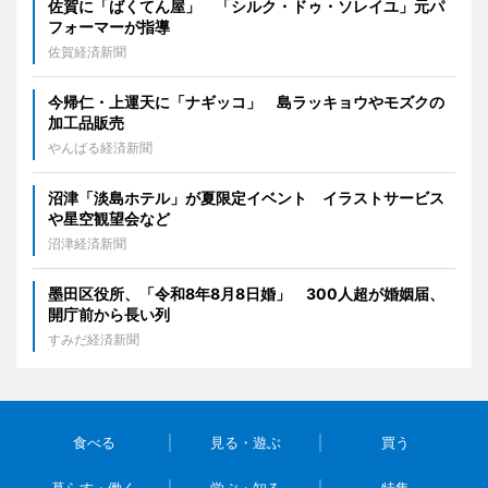
佐賀に「ばくてん屋」 「シルク・ドゥ・ソレイユ」元パ
フォーマーが指導
佐賀経済新聞
今帰仁・上運天に「ナギッコ」 島ラッキョウやモズクの
加工品販売
やんばる経済新聞
沼津「淡島ホテル」が夏限定イベント イラストサービス
や星空観望会など
沼津経済新聞
墨田区役所、「令和8年8月8日婚」 300人超が婚姻届、
開庁前から長い列
すみだ経済新聞
食べる
見る・遊ぶ
買う