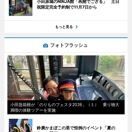
小田原城のNINJA館「再開でござる」 土日
祝限定完全予約制で11月7日から
もっと見る
フォトフラッシュ
小田急箱根が「のりものフェスタ2026」（１） 乗り物大
満喫の体験ツアーを実施
鈴廣かまぼこの里で恒例のイベント「夏の