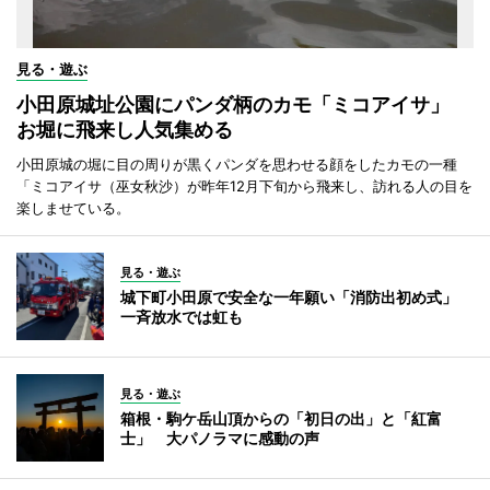
見る・遊ぶ
小田原城址公園にパンダ柄のカモ「ミコアイサ」
お堀に飛来し人気集める
小田原城の堀に目の周りが黒くパンダを思わせる顔をしたカモの一種
「ミコアイサ（巫女秋沙）が昨年12月下旬から飛来し、訪れる人の目を
楽しませている。
見る・遊ぶ
城下町小田原で安全な一年願い「消防出初め式」
一斉放水では虹も
見る・遊ぶ
箱根・駒ケ岳山頂からの「初日の出」と「紅富
士」 大パノラマに感動の声