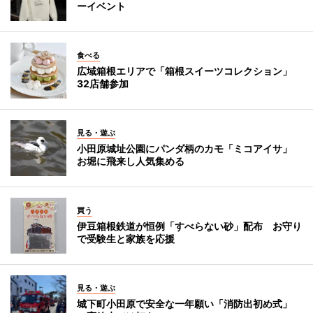
ーイベント
食べる
広域箱根エリアで「箱根スイーツコレクション」
32店舗参加
見る・遊ぶ
小田原城址公園にパンダ柄のカモ「ミコアイサ」
お堀に飛来し人気集める
買う
伊豆箱根鉄道が恒例「すべらない砂」配布 お守り
で受験生と家族を応援
見る・遊ぶ
城下町小田原で安全な一年願い「消防出初め式」