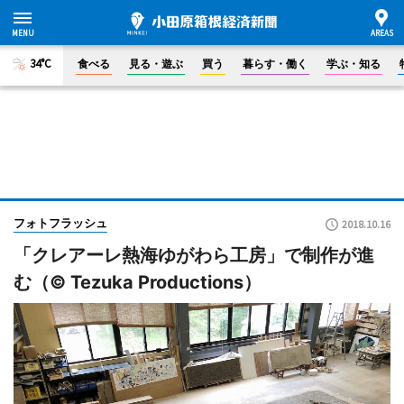
34°C
食べる
見る・遊ぶ
買う
暮らす・働く
学ぶ・知る
フォトフラッシュ
2018.10.16
「クレアーレ熱海ゆがわら工房」で制作が進
む（© Tezuka Productions）