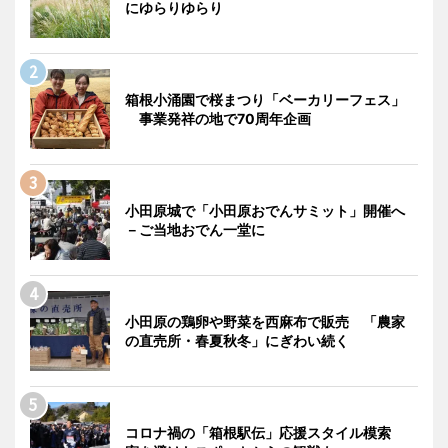
にゆらりゆらり
箱根小涌園で桜まつり「ベーカリーフェス」
事業発祥の地で70周年企画
小田原城で「小田原おでんサミット」開催へ
－ご当地おでん一堂に
小田原の鶏卵や野菜を西麻布で販売 「農家
の直売所・春夏秋冬」にぎわい続く
コロナ禍の「箱根駅伝」応援スタイル模索