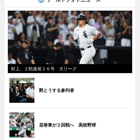
村上、２戦連発２６号 大リーグ
黙とうする参列者
花巻東が２回戦へ 高校野球