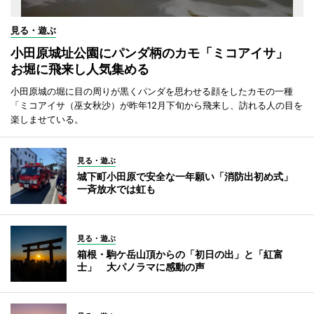
見る・遊ぶ
小田原城址公園にパンダ柄のカモ「ミコアイサ」
お堀に飛来し人気集める
小田原城の堀に目の周りが黒くパンダを思わせる顔をしたカモの一種
「ミコアイサ（巫女秋沙）が昨年12月下旬から飛来し、訪れる人の目を
楽しませている。
見る・遊ぶ
城下町小田原で安全な一年願い「消防出初め式」
一斉放水では虹も
見る・遊ぶ
箱根・駒ケ岳山頂からの「初日の出」と「紅富
士」 大パノラマに感動の声