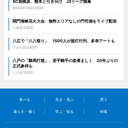
SC相模原、熊本と引き分け J3リーグ開幕
相模原町田経済新聞
関門海峡花火大会、無料エリアなしの門司側をライブ配信
小倉経済新聞
八広で「八八祭り」 1500人が提灯行列、多幸アートも
すみだ経済新聞
八戸の「騎馬打毬」、若手騎手の姿勇ましく 20年ぶりの
正式参拝も
八戸経済新聞
食べる
見る・遊ぶ
買う
暮らす・働く
学ぶ・知る
特集