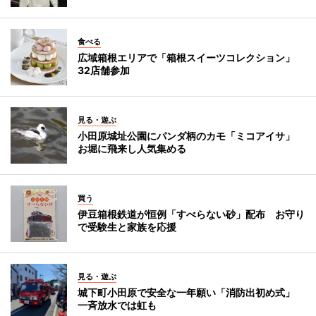
食べる
広域箱根エリアで「箱根スイーツコレクション」
32店舗参加
見る・遊ぶ
小田原城址公園にパンダ柄のカモ「ミコアイサ」
お堀に飛来し人気集める
買う
伊豆箱根鉄道が恒例「すべらない砂」配布 お守り
で受験生と家族を応援
見る・遊ぶ
城下町小田原で安全な一年願い「消防出初め式」
一斉放水では虹も