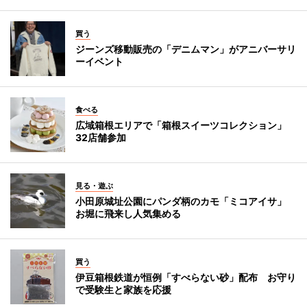
買う
ジーンズ移動販売の「デニムマン」がアニバーサリ
ーイベント
食べる
広域箱根エリアで「箱根スイーツコレクション」
32店舗参加
見る・遊ぶ
小田原城址公園にパンダ柄のカモ「ミコアイサ」
お堀に飛来し人気集める
買う
伊豆箱根鉄道が恒例「すべらない砂」配布 お守り
で受験生と家族を応援