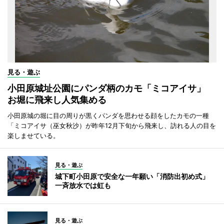
見る・遊ぶ
小田原城址公園にパンダ柄のカモ「ミコアイサ」
お堀に飛来し人気集める
小田原城の堀に目の周りが黒くパンダを思わせる顔をしたカモの一種
「ミコアイサ（巫女秋沙）が昨年12月下旬から飛来し、訪れる人の目を
楽しませている。
見る・遊ぶ
城下町小田原で安全な一年願い「消防出初め式」
一斉放水では虹も
見る・遊ぶ