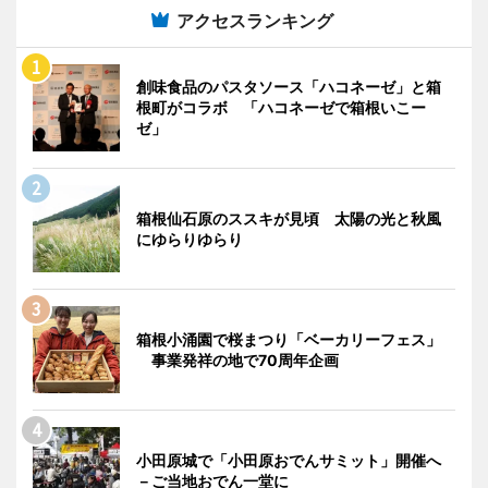
アクセスランキング
創味食品のパスタソース「ハコネーゼ」と箱
根町がコラボ 「ハコネーゼで箱根いこー
ゼ」
箱根仙石原のススキが見頃 太陽の光と秋風
にゆらりゆらり
箱根小涌園で桜まつり「ベーカリーフェス」
事業発祥の地で70周年企画
小田原城で「小田原おでんサミット」開催へ
－ご当地おでん一堂に