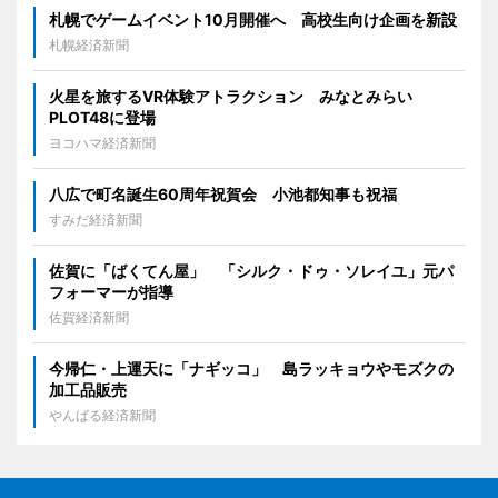
札幌でゲームイベント10月開催へ 高校生向け企画を新設
札幌経済新聞
火星を旅するVR体験アトラクション みなとみらい
PLOT48に登場
ヨコハマ経済新聞
八広で町名誕生60周年祝賀会 小池都知事も祝福
すみだ経済新聞
佐賀に「ばくてん屋」 「シルク・ドゥ・ソレイユ」元パ
フォーマーが指導
佐賀経済新聞
今帰仁・上運天に「ナギッコ」 島ラッキョウやモズクの
加工品販売
やんばる経済新聞