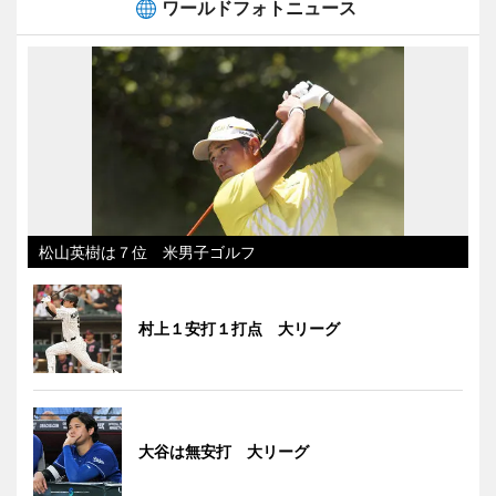
ワールドフォトニュース
松山英樹は７位 米男子ゴルフ
村上１安打１打点 大リーグ
大谷は無安打 大リーグ