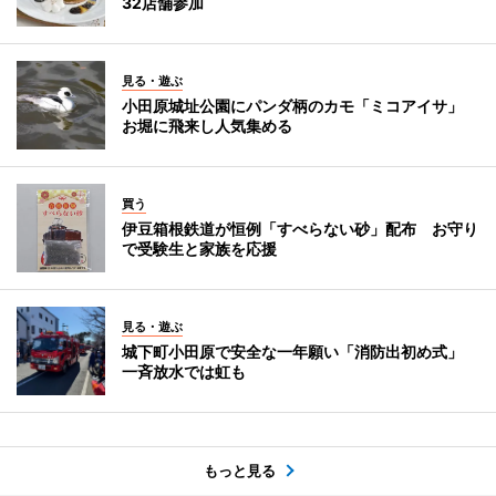
32店舗参加
見る・遊ぶ
小田原城址公園にパンダ柄のカモ「ミコアイサ」
お堀に飛来し人気集める
買う
伊豆箱根鉄道が恒例「すべらない砂」配布 お守り
で受験生と家族を応援
見る・遊ぶ
城下町小田原で安全な一年願い「消防出初め式」
一斉放水では虹も
もっと見る