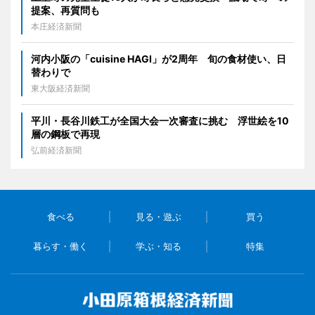
提案、再質問も
本庄経済新聞
河内小阪の「cuisine HAGI」が2周年 旬の食材使い、日
替わりで
東大阪経済新聞
平川・長谷川鉄工が全国大会一次審査に挑む 浮世絵を10
層の鋼板で再現
弘前経済新聞
食べる
見る・遊ぶ
買う
暮らす・働く
学ぶ・知る
特集