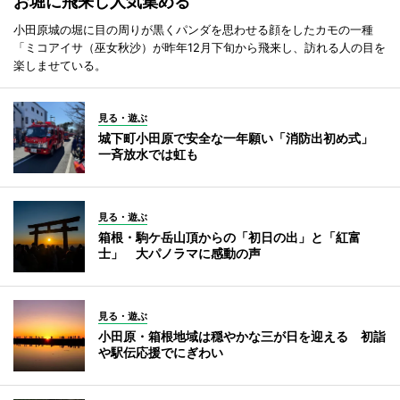
お堀に飛来し人気集める
小田原城の堀に目の周りが黒くパンダを思わせる顔をしたカモの一種
「ミコアイサ（巫女秋沙）が昨年12月下旬から飛来し、訪れる人の目を
楽しませている。
見る・遊ぶ
城下町小田原で安全な一年願い「消防出初め式」
一斉放水では虹も
見る・遊ぶ
箱根・駒ケ岳山頂からの「初日の出」と「紅富
士」 大パノラマに感動の声
見る・遊ぶ
小田原・箱根地域は穏やかな三が日を迎える 初詣
や駅伝応援でにぎわい