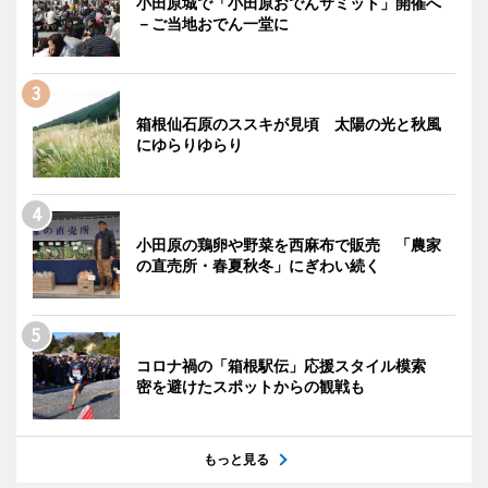
小田原城で「小田原おでんサミット」開催へ
－ご当地おでん一堂に
箱根仙石原のススキが見頃 太陽の光と秋風
にゆらりゆらり
小田原の鶏卵や野菜を西麻布で販売 「農家
の直売所・春夏秋冬」にぎわい続く
コロナ禍の「箱根駅伝」応援スタイル模索
密を避けたスポットからの観戦も
もっと見る