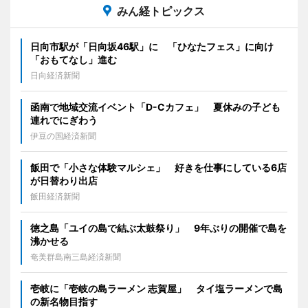
みん経トピックス
日向市駅が「日向坂46駅」に 「ひなたフェス」に向け
「おもてなし」進む
日向経済新聞
函南で地域交流イベント「D-Cカフェ」 夏休みの子ども
連れでにぎわう
伊豆の国経済新聞
飯田で「小さな体験マルシェ」 好きを仕事にしている6店
が日替わり出店
飯田経済新聞
徳之島「ユイの島で結ぶ太鼓祭り」 9年ぶりの開催で島を
沸かせる
奄美群島南三島経済新聞
壱岐に「壱岐の島ラーメン 志賀屋」 タイ塩ラーメンで島
の新名物目指す