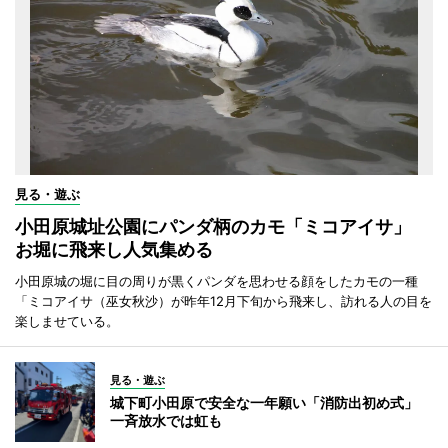
見る・遊ぶ
小田原城址公園にパンダ柄のカモ「ミコアイサ」
お堀に飛来し人気集める
小田原城の堀に目の周りが黒くパンダを思わせる顔をしたカモの一種
「ミコアイサ（巫女秋沙）が昨年12月下旬から飛来し、訪れる人の目を
楽しませている。
見る・遊ぶ
城下町小田原で安全な一年願い「消防出初め式」
一斉放水では虹も