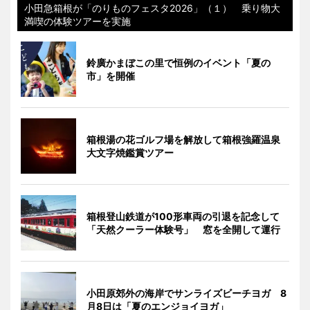
小田急箱根が「のりものフェスタ2026」（１） 乗り物大
満喫の体験ツアーを実施
鈴廣かまぼこの里で恒例のイベント「夏の
市」を開催
箱根湯の花ゴルフ場を解放して箱根強羅温泉
大文字焼鑑賞ツアー
箱根登山鉄道が100形車両の引退を記念して
「天然クーラー体験号」 窓を全開して運行
小田原郊外の海岸でサンライズビーチヨガ 8
月8日は「夏のエンジョイヨガ」