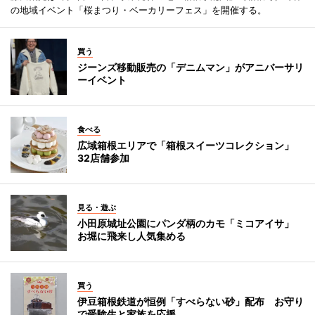
の地域イベント「桜まつり・ベーカリーフェス」を開催する。
買う
ジーンズ移動販売の「デニムマン」がアニバーサリ
ーイベント
食べる
広域箱根エリアで「箱根スイーツコレクション」
32店舗参加
見る・遊ぶ
小田原城址公園にパンダ柄のカモ「ミコアイサ」
お堀に飛来し人気集める
買う
伊豆箱根鉄道が恒例「すべらない砂」配布 お守り
で受験生と家族を応援