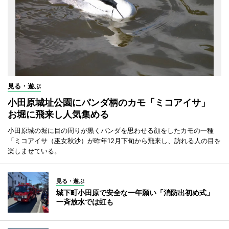
見る・遊ぶ
小田原城址公園にパンダ柄のカモ「ミコアイサ」
お堀に飛来し人気集める
小田原城の堀に目の周りが黒くパンダを思わせる顔をしたカモの一種
「ミコアイサ（巫女秋沙）が昨年12月下旬から飛来し、訪れる人の目を
楽しませている。
見る・遊ぶ
城下町小田原で安全な一年願い「消防出初め式」
一斉放水では虹も