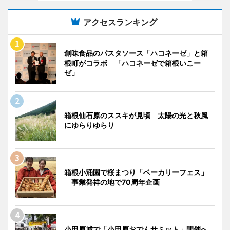
アクセスランキング
創味食品のパスタソース「ハコネーゼ」と箱
根町がコラボ 「ハコネーゼで箱根いこー
ゼ」
箱根仙石原のススキが見頃 太陽の光と秋風
にゆらりゆらり
箱根小涌園で桜まつり「ベーカリーフェス」
事業発祥の地で70周年企画
小田原城で「小田原おでんサミット」開催へ