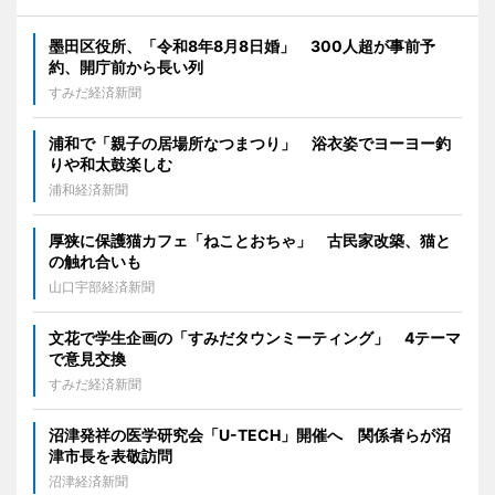
墨田区役所、「令和8年8月8日婚」 300人超が事前予
約、開庁前から長い列
すみだ経済新聞
浦和で「親子の居場所なつまつり」 浴衣姿でヨーヨー釣
りや和太鼓楽しむ
浦和経済新聞
厚狭に保護猫カフェ「ねことおちゃ」 古民家改築、猫と
の触れ合いも
山口宇部経済新聞
文花で学生企画の「すみだタウンミーティング」 4テーマ
で意見交換
すみだ経済新聞
沼津発祥の医学研究会「U-TECH」開催へ 関係者らが沼
津市長を表敬訪問
沼津経済新聞