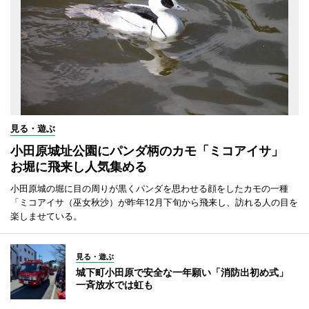
見る・遊ぶ
小田原城址公園にパンダ柄のカモ「ミコアイサ」
お堀に飛来し人気集める
小田原城の堀に目の周りが黒くパンダを思わせる顔をしたカモの一種
「ミコアイサ（巫女秋沙）が昨年12月下旬から飛来し、訪れる人の目を
楽しませている。
見る・遊ぶ
城下町小田原で安全な一年願い「消防出初め式」
一斉放水では虹も