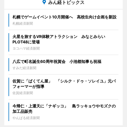
みん経トピックス
札幌でゲームイベント10月開催へ 高校生向け企画を新設
札幌経済新聞
火星を旅するVR体験アトラクション みなとみらい
PLOT48に登場
ヨコハマ経済新聞
八広で町名誕生60周年祝賀会 小池都知事も祝福
すみだ経済新聞
佐賀に「ばくてん屋」 「シルク・ドゥ・ソレイユ」元パ
フォーマーが指導
佐賀経済新聞
今帰仁・上運天に「ナギッコ」 島ラッキョウやモズクの
加工品販売
やんばる経済新聞