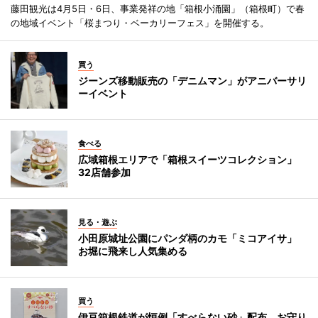
藤田観光は4月5日・6日、事業発祥の地「箱根小涌園」（箱根町）で春
の地域イベント「桜まつり・ベーカリーフェス」を開催する。
買う
ジーンズ移動販売の「デニムマン」がアニバーサリ
ーイベント
食べる
広域箱根エリアで「箱根スイーツコレクション」
32店舗参加
見る・遊ぶ
小田原城址公園にパンダ柄のカモ「ミコアイサ」
お堀に飛来し人気集める
買う
伊豆箱根鉄道が恒例「すべらない砂」配布 お守り