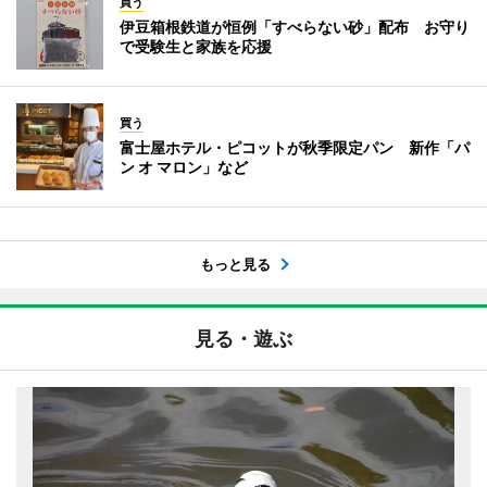
買う
伊豆箱根鉄道が恒例「すべらない砂」配布 お守り
で受験生と家族を応援
買う
富士屋ホテル・ピコットが秋季限定パン 新作「パ
ン オ マロン」など
もっと見る
見る・遊ぶ