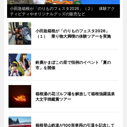
小田急箱根が「のりものフェスタ2026」（２） 体験アク
ティビティやオリジナルグッズの販売など
小田急箱根が「のりものフェスタ2026」
（１） 乗り物大満喫の体験ツアーを実施
鈴廣かまぼこの里で恒例のイベント「夏の
市」を開催
箱根湯の花ゴルフ場を解放して箱根強羅温泉
大文字焼鑑賞ツアー
箱根登山鉄道が100形車両の引退を記念して