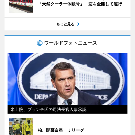
「天然クーラー体験号」 窓を全開して運行
もっと見る
ワールドフォトニュース
米上院、ブランチ氏の司法長官人事承認
柏、開幕白星 Ｊリーグ