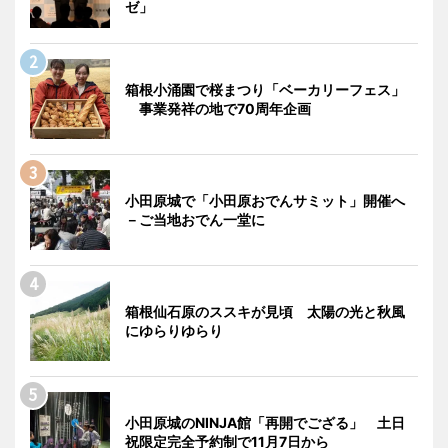
ゼ」
箱根小涌園で桜まつり「ベーカリーフェス」
事業発祥の地で70周年企画
小田原城で「小田原おでんサミット」開催へ
－ご当地おでん一堂に
箱根仙石原のススキが見頃 太陽の光と秋風
にゆらりゆらり
小田原城のNINJA館「再開でござる」 土日
祝限定完全予約制で11月7日から