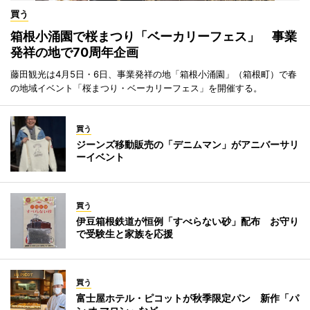
買う
箱根小涌園で桜まつり「ベーカリーフェス」 事業
発祥の地で70周年企画
藤田観光は4月5日・6日、事業発祥の地「箱根小涌園」（箱根町）で春
の地域イベント「桜まつり・ベーカリーフェス」を開催する。
買う
ジーンズ移動販売の「デニムマン」がアニバーサリ
ーイベント
買う
伊豆箱根鉄道が恒例「すべらない砂」配布 お守り
で受験生と家族を応援
買う
富士屋ホテル・ピコットが秋季限定パン 新作「パ