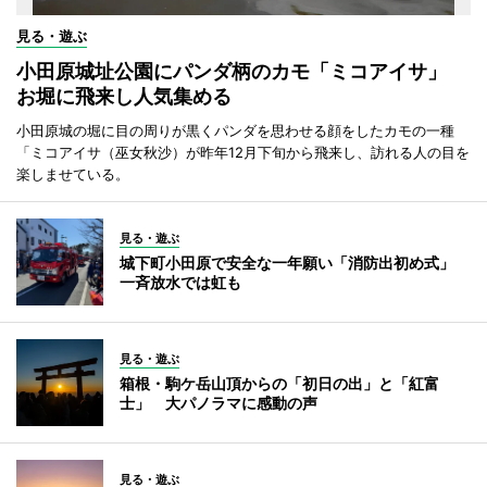
見る・遊ぶ
小田原城址公園にパンダ柄のカモ「ミコアイサ」
お堀に飛来し人気集める
小田原城の堀に目の周りが黒くパンダを思わせる顔をしたカモの一種
「ミコアイサ（巫女秋沙）が昨年12月下旬から飛来し、訪れる人の目を
楽しませている。
見る・遊ぶ
城下町小田原で安全な一年願い「消防出初め式」
一斉放水では虹も
見る・遊ぶ
箱根・駒ケ岳山頂からの「初日の出」と「紅富
士」 大パノラマに感動の声
見る・遊ぶ