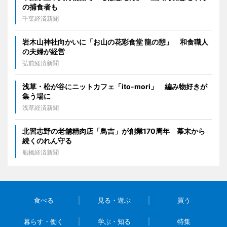
の捕食者も
千葉経済新聞
岩木山神社向かいに「お山の花彩食堂 龍の憩」 和食職人
の夫婦が経営
弘前経済新聞
浅草・松が谷にニットカフェ「ito-mori」 編み物好きが
集う場に
浅草経済新聞
北習志野の老舗精肉店「鳥吉」が創業170周年 幕末から
続くのれん守る
船橋経済新聞
食べる
見る・遊ぶ
買う
暮らす・働く
学ぶ・知る
特集