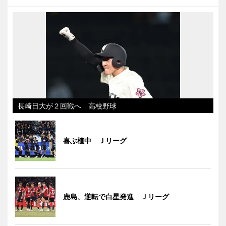
長崎日大が２回戦へ 高校野球
喜ぶ植中 Ｊリーグ
鹿島、逆転で白星発進 Ｊリーグ