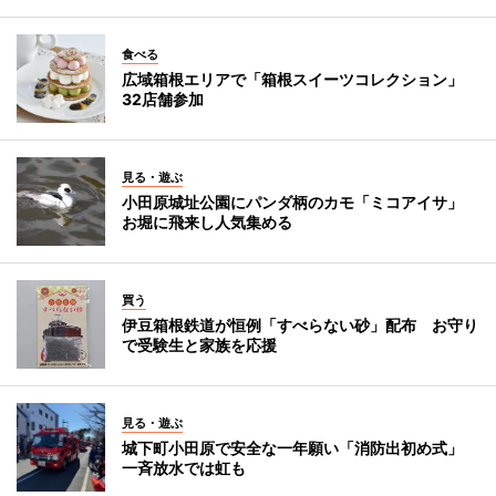
食べる
広域箱根エリアで「箱根スイーツコレクション」
32店舗参加
見る・遊ぶ
小田原城址公園にパンダ柄のカモ「ミコアイサ」
お堀に飛来し人気集める
買う
伊豆箱根鉄道が恒例「すべらない砂」配布 お守り
で受験生と家族を応援
見る・遊ぶ
城下町小田原で安全な一年願い「消防出初め式」
一斉放水では虹も