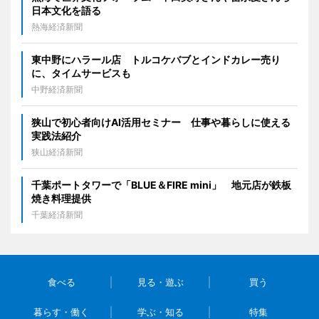
日本文化を語る
熱海経済新聞
東中野にハラール店 トルコケバブとインドカレー売り
に、タイムサービスも
中野経済新聞
狭山で初心者向けAI活用セミナー 仕事や暮らしに使える
実践法紹介
狭山経済新聞
千葉ポートタワーで「BLUE＆FIRE mini」 地元店が鉄板
焼き料理提供
千葉経済新聞
食べる
見る・遊ぶ
買う
暮らす・働く
学ぶ・知る
特集