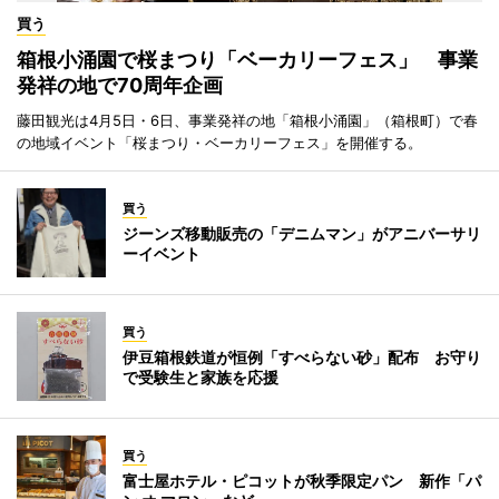
買う
箱根小涌園で桜まつり「ベーカリーフェス」 事業
発祥の地で70周年企画
藤田観光は4月5日・6日、事業発祥の地「箱根小涌園」（箱根町）で春
の地域イベント「桜まつり・ベーカリーフェス」を開催する。
買う
ジーンズ移動販売の「デニムマン」がアニバーサリ
ーイベント
買う
伊豆箱根鉄道が恒例「すべらない砂」配布 お守り
で受験生と家族を応援
買う
富士屋ホテル・ピコットが秋季限定パン 新作「パ