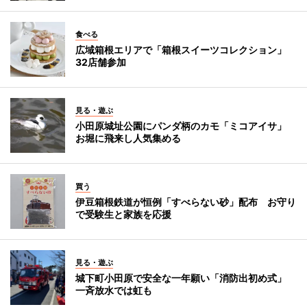
食べる
広域箱根エリアで「箱根スイーツコレクション」
32店舗参加
見る・遊ぶ
小田原城址公園にパンダ柄のカモ「ミコアイサ」
お堀に飛来し人気集める
買う
伊豆箱根鉄道が恒例「すべらない砂」配布 お守り
で受験生と家族を応援
見る・遊ぶ
城下町小田原で安全な一年願い「消防出初め式」
一斉放水では虹も