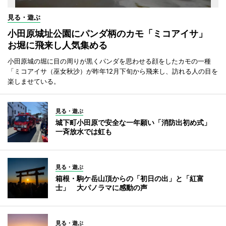
見る・遊ぶ
小田原城址公園にパンダ柄のカモ「ミコアイサ」
お堀に飛来し人気集める
小田原城の堀に目の周りが黒くパンダを思わせる顔をしたカモの一種
「ミコアイサ（巫女秋沙）が昨年12月下旬から飛来し、訪れる人の目を
楽しませている。
見る・遊ぶ
城下町小田原で安全な一年願い「消防出初め式」
一斉放水では虹も
見る・遊ぶ
箱根・駒ケ岳山頂からの「初日の出」と「紅富
士」 大パノラマに感動の声
見る・遊ぶ