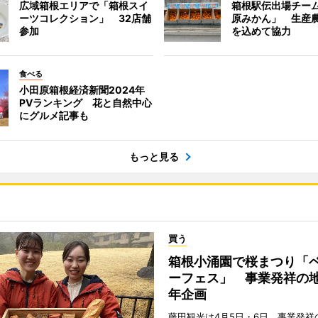
広域箱根エリアで「箱根スイ
箱根駅伝出場チー
ーツコレクション」 32店舗
原みかん」 生産
参加
を込めて協力
食べる
小田原箱根経済新聞2024年
PVランキング 花と自然中心
にグルメ記事も
もっと見る
買う
箱根小涌園で桜まつり「
ーフェス」 事業発祥の地
年企画
藤田観光は4月5日・6日、事業発祥