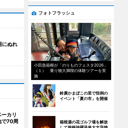
フォトフラッシュ
雨にぬれ
小田急箱根が「のりものフェスタ2026」
（１） 乗り物大満喫の体験ツアーを実
施
鈴廣かまぼこの里で恒例の
イベント「夏の市」を開催
ベーカリ
で70周
箱根湯の花ゴルフ場を解放
して箱根強羅温泉大文字焼