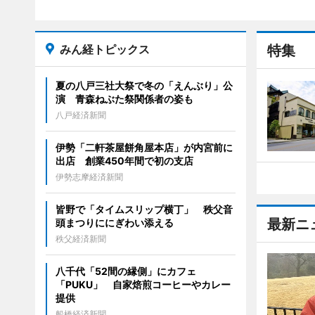
みん経トピックス
特集
夏の八戸三社大祭で冬の「えんぶり」公
演 青森ねぶた祭関係者の姿も
八戸経済新聞
伊勢「二軒茶屋餅角屋本店」が内宮前に
出店 創業450年間で初の支店
伊勢志摩経済新聞
皆野で「タイムスリップ横丁」 秩父音
最新ニ
頭まつりににぎわい添える
秩父経済新聞
八千代「52間の縁側」にカフェ
「PUKU」 自家焙煎コーヒーやカレー
提供
船橋経済新聞