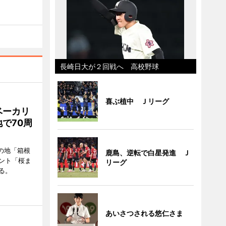
長崎日大が２回戦へ 高校野球
喜ぶ植中 Ｊリーグ
ベーカリ
で70周
の地「箱根
鹿島、逆転で白星発進 Ｊ
ント「桜ま
リーグ
る。
あいさつされる悠仁さま