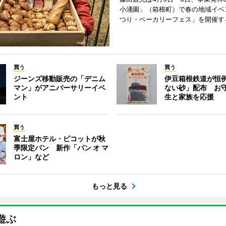
小涌園」（箱根町）で春の地域イベ
つり・ベーカリーフェス」を開催す
買う
買う
ジーンズ移動販売の「デニム
伊豆箱根鉄道が恒
マン」がアニバーサリーイベ
ない砂」配布 お
ント
生と家族を応援
買う
富士屋ホテル・ピコットが秋
季限定パン 新作「パン オ マ
ロン」など
もっと見る
遊ぶ