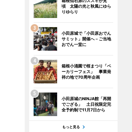
箱根仙石原のススキが見
頃 太陽の光と秋風にゆら
りゆらり
小田原城で「小田原おでん
サミット」開催へ－ご当地
おでん一堂に
箱根小涌園で桜まつり「ベ
ーカリーフェス」 事業発
祥の地で70周年企画
小田原城のNINJA館「再開
でござる」 土日祝限定完
全予約制で11月7日から
もっと見る