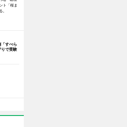
ント「桜ま
る。
例「すべら
守りで受験