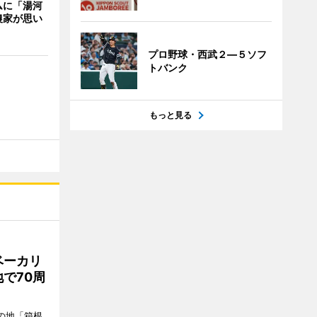
ムに「湯河
農家が思い
プロ野球・西武２―５ソフ
トバンク
もっと見る
ベーカリ
で70周
の地「箱根