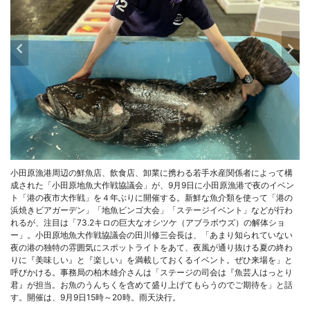
小田原漁港周辺の鮮魚店、飲食店、卸業に携わる若手水産関係者によって構
成された「小田原地魚大作戦協議会」が、9月9日に小田原漁港で夜のイベン
ト「港の夜市大作戦」を４年ぶりに開催する。新鮮な魚介類を使って「港の
浜焼きビアガーデン」「地魚ビンゴ大会」「ステージイベント」などが行わ
れるが、注目は「73.2キロの巨大なオシツケ（アブラボウズ）の解体ショ
ー」。小田原地魚大作戦協議会の田川修三会長は、「あまり知られていない
夜の港の独特の雰囲気にスポットライトをあて、夜風が通り抜ける夏の終わ
りに『美味しい』と『楽しい』を満載しておくるイベント。ぜひ来場を」と
呼びかける。事務局の柏木雄介さんは「ステージの司会は『魚芸人はっとり
君』が担当。お魚のうんちくを含めて盛り上げてもらうのでご期待を」と話
す。開催は、9月9日15時～20時。雨天決行。