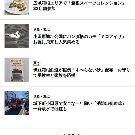
広域箱根エリアで「箱根スイーツコレクション」
32店舗参加
見る・遊ぶ
小田原城址公園にパンダ柄のカモ「ミコアイサ」
お堀に飛来し人気集める
買う
伊豆箱根鉄道が恒例「すべらない砂」配布 お守り
で受験生と家族を応援
見る・遊ぶ
城下町小田原で安全な一年願い「消防出初め式」
一斉放水では虹も