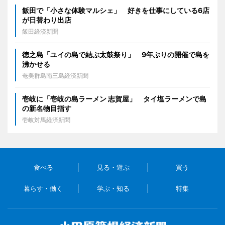
飯田で「小さな体験マルシェ」 好きを仕事にしている6店
が日替わり出店
飯田経済新聞
徳之島「ユイの島で結ぶ太鼓祭り」 9年ぶりの開催で島を
沸かせる
奄美群島南三島経済新聞
壱岐に「壱岐の島ラーメン 志賀屋」 タイ塩ラーメンで島
の新名物目指す
壱岐対馬経済新聞
食べる
見る・遊ぶ
買う
暮らす・働く
学ぶ・知る
特集