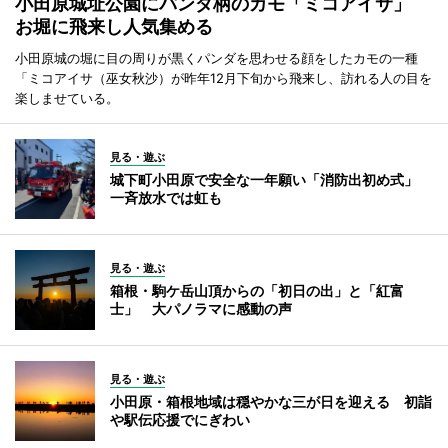
小田原城址公園にパンダ柄のカモ「ミコアイサ」
お堀に飛来し人気集める
小田原城の堀に目の周りが黒くパンダを思わせる顔をしたカモの一種
「ミコアイサ（巫女秋沙）が昨年12月下旬から飛来し、訪れる人の目を
楽しませている。
見る・遊ぶ
城下町小田原で安全な一年願い「消防出初め式」
一斉放水では虹も
見る・遊ぶ
箱根・駒ケ岳山頂からの「初日の出」と「紅富
士」 大パノラマに感動の声
見る・遊ぶ
小田原・箱根地域は穏やかな三が日を迎える 初詣
や駅伝応援でにぎわい