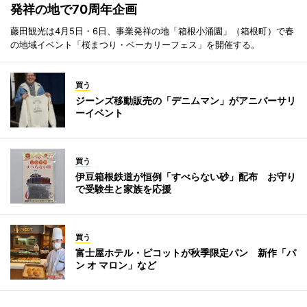
発祥の地で70周年企画
藤田観光は4月5日・6日、事業発祥の地「箱根小涌園」（箱根町）で春
の地域イベント「桜まつり・ベーカリーフェス」を開催する。
買う
ジーンズ移動販売の「デニムマン」がアニバーサリ
ーイベント
買う
伊豆箱根鉄道が恒例「すべらない砂」配布 お守り
で受験生と家族を応援
買う
富士屋ホテル・ピコットが秋季限定パン 新作「パ
ン オ マロン」など