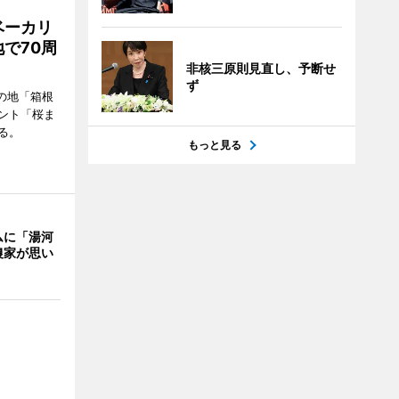
ベーカリ
で70周
非核三原則見直し、予断せ
ず
の地「箱根
ント「桜ま
る。
もっと見る
ムに「湯河
農家が思い