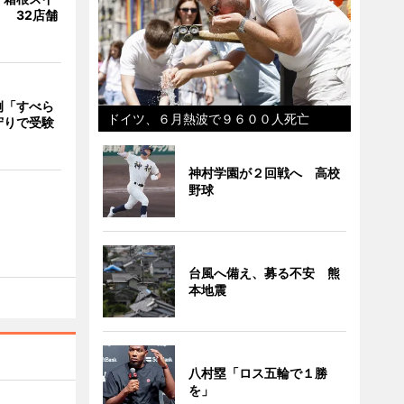
 32店舗
例「すべら
ドイツ、６月熱波で９６００人死亡
守りで受験
神村学園が２回戦へ 高校
野球
台風へ備え、募る不安 熊
本地震
八村塁「ロス五輪で１勝
を」