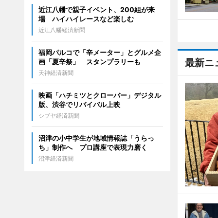
近江八幡で親子イベント、200組が来
場 ハイハイレースなど楽しむ
近江八幡経済新聞
福岡パルコで「辛メーター」とグルメ企
最新ニ
画「夏辛祭」 スタンプラリーも
天神経済新聞
映画「ハチミツとクローバー」デジタル
版、渋谷でリバイバル上映
シブヤ経済新聞
沼津の小中学生が地域情報誌「うらっ
ち」制作へ プロ講座で表現力磨く
沼津経済新聞