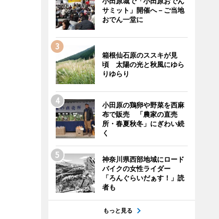
小田原城で「小田原おでん
サミット」開催へ－ご当地
おでん一堂に
箱根仙石原のススキが見
頃 太陽の光と秋風にゆら
りゆらり
小田原の鶏卵や野菜を西麻
布で販売 「農家の直売
所・春夏秋冬」にぎわい続
く
神奈川県西部地域にロード
バイクの女性ライダー
「ろんぐらいだぁす！」読
者も
もっと見る