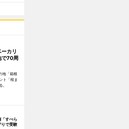
ベーカリ
で70周
の地「箱根
ント「桜ま
る。
例「すべら
守りで受験