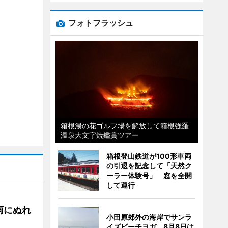
フォトフラッシュ
箱根湯の花ゴルフ場を解放して箱根強羅
温泉大文字焼鑑賞ツアー
箱根登山鉄道が100形車両
の引退を記念して「天然ク
ーラー体験号」 窓を全開
して運行
雨にぬれ
小田原郊外の海岸でサンラ
イズビーチヨガ 8月8日は