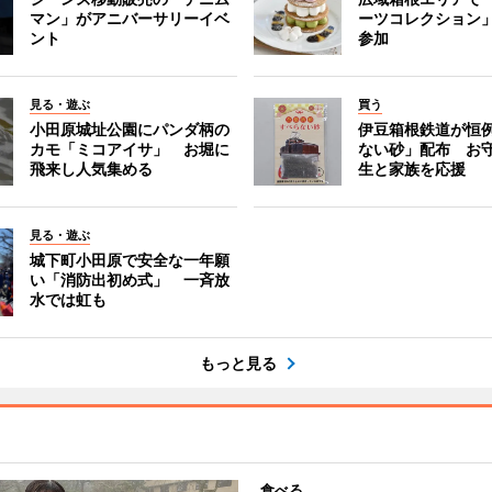
マン」がアニバーサリーイベ
ーツコレクション」
ント
参加
見る・遊ぶ
買う
小田原城址公園にパンダ柄の
伊豆箱根鉄道が恒
カモ「ミコアイサ」 お堀に
ない砂」配布 お
飛来し人気集める
生と家族を応援
見る・遊ぶ
城下町小田原で安全な一年願
い「消防出初め式」 一斉放
水では虹も
もっと見る
食べる