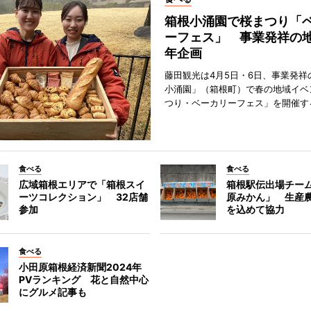
箱根小涌園で桜まつり「
ーフェス」 事業発祥の地
年企画
藤田観光は4月5日・6日、事業発祥
小涌園」（箱根町）で春の地域イベ
つり・ベーカリーフェス」を開催す
食べる
食べる
広域箱根エリアで「箱根スイ
箱根駅伝出場チー
ーツコレクション」 32店舗
原みかん」 生産
参加
を込めて協力
食べる
小田原箱根経済新聞2024年
PVランキング 花と自然中心
にグルメ記事も