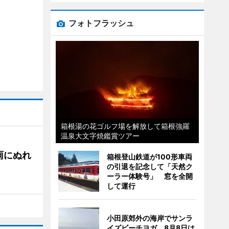
フォトフラッシュ
箱根湯の花ゴルフ場を解放して箱根強羅
温泉大文字焼鑑賞ツアー
雨にぬれ
箱根登山鉄道が100形車両
の引退を記念して「天然ク
ーラー体験号」 窓を全開
して運行
小田原郊外の海岸でサンラ
イズビーチヨガ 8月8日は