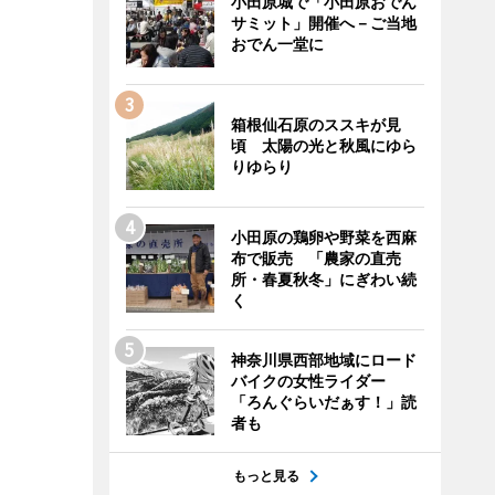
小田原城で「小田原おでん
サミット」開催へ－ご当地
おでん一堂に
箱根仙石原のススキが見
頃 太陽の光と秋風にゆら
りゆらり
小田原の鶏卵や野菜を西麻
布で販売 「農家の直売
所・春夏秋冬」にぎわい続
く
神奈川県西部地域にロード
バイクの女性ライダー
「ろんぐらいだぁす！」読
者も
もっと見る