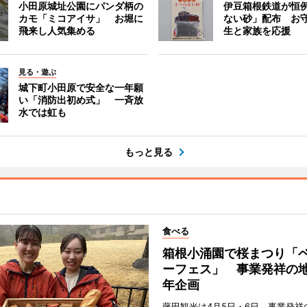
小田原城址公園にパンダ柄の
伊豆箱根鉄道が恒
カモ「ミコアイサ」 お堀に
ない砂」配布 お
飛来し人気集める
生と家族を応援
見る・遊ぶ
城下町小田原で安全な一年願
い「消防出初め式」 一斉放
水では虹も
もっと見る
食べる
箱根小涌園で桜まつり「
ーフェス」 事業発祥の地
年企画
藤田観光は4月5日・6日、事業発祥