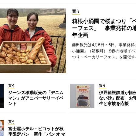
買う
箱根小涌園で桜まつり「
ーフェス」 事業発祥の地
年企画
藤田観光は4月5日・6日、事業発祥
小涌園」（箱根町）で春の地域イベ
つり・ベーカリーフェス」を開催す
買う
買う
ジーンズ移動販売の「デニム
伊豆箱根鉄道が恒
マン」がアニバーサリーイベ
ない砂」配布 お
ント
生と家族を応援
買う
富士屋ホテル・ピコットが秋
季限定パン 新作「パン オ マ