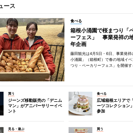
ュース
食べる
箱根小涌園で桜まつり「
ーフェス」 事業発祥の地
年企画
藤田観光は4月5日・6日、事業発祥
小涌園」（箱根町）で春の地域イベ
つり・ベーカリーフェス」を開催す
買う
食べる
ジーンズ移動販売の「デニム
広域箱根エリアで
マン」がアニバーサリーイベ
ーツコレクション」
ント
参加
見る・遊ぶ
買う