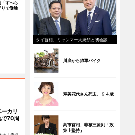
例「すべら
守りで受験
タイ首相、ミャンマー大統領と初会談
川底から独軍バイク
寿美花代さん死去、９４歳
ベーカリ
で70周
高市首相、非核三原則「政
策上堅持」
の地「箱根