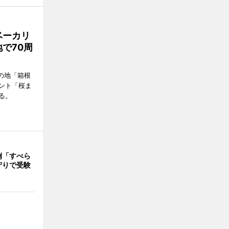
ベーカリ
で70周
の地「箱根
ント「桜ま
る。
例「すべら
守りで受験