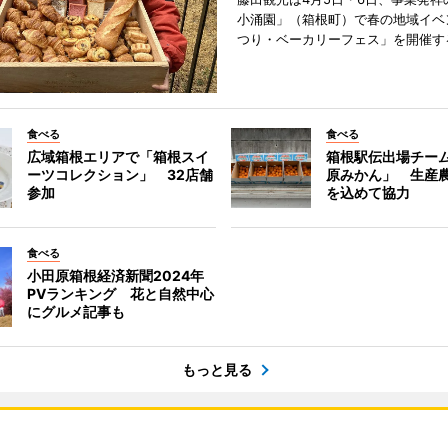
小涌園」（箱根町）で春の地域イベ
つり・ベーカリーフェス」を開催す
食べる
食べる
広域箱根エリアで「箱根スイ
箱根駅伝出場チー
ーツコレクション」 32店舗
原みかん」 生産
参加
を込めて協力
食べる
小田原箱根経済新聞2024年
PVランキング 花と自然中心
にグルメ記事も
もっと見る