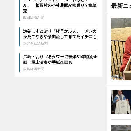
最新ニ
ル」 根羽村の小林農園が盆踊りで生販
売
飯田経済新聞
渋谷にすとぷり「縁日かふぇ」 メンカ
ラたこやきや楽曲流して育てたイチゴも
シブヤ経済新聞
広島・おりづるタワーで被爆81年特別企
画 屋上演奏や手紙企画も
広島経済新聞