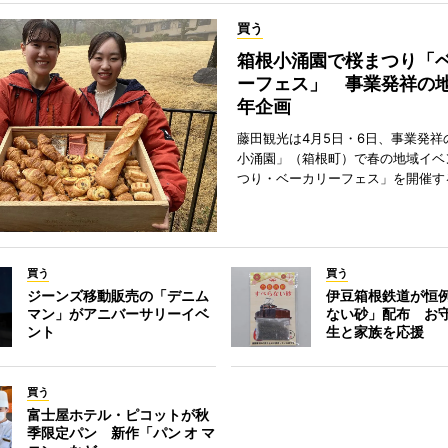
買う
箱根小涌園で桜まつり「
ーフェス」 事業発祥の地
年企画
藤田観光は4月5日・6日、事業発祥
小涌園」（箱根町）で春の地域イベ
つり・ベーカリーフェス」を開催す
買う
買う
ジーンズ移動販売の「デニム
伊豆箱根鉄道が恒
マン」がアニバーサリーイベ
ない砂」配布 お
ント
生と家族を応援
買う
富士屋ホテル・ピコットが秋
季限定パン 新作「パン オ マ