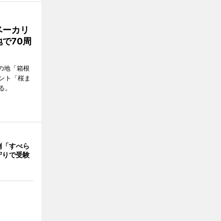
ベーカリ
で70周
の地「箱根
ント「桜ま
る。
例「すべら
守りで受験