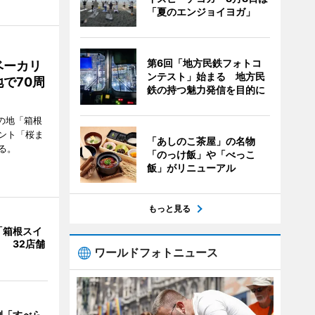
「夏のエンジョイヨガ」
第6回「地方民鉄フォトコ
ベーカリ
ンテスト」始まる 地方民
で70周
鉄の持つ魅力発信を目的に
の地「箱根
ント「桜ま
「あしのこ茶屋」の名物
る。
「のっけ飯」や「べっこ
飯」がリニューアル
もっと見る
「箱根スイ
 32店舗
ワールドフォトニュース
例「すべら