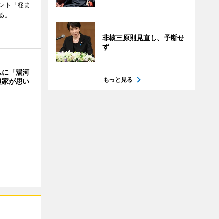
ント「桜ま
る。
非核三原則見直し、予断せ
ず
ムに「湯河
もっと見る
農家が思い