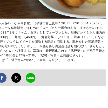
「ケムリ食堂」（平塚市富士見町7-28､TEL 090-8034-2528）。
ープカレーを移動販売ではじめた「スープカリー屋台けむり」までさかのぼる。
023年3月に「ケムリ食堂」としてオープンした。歴史が示すとおり主力商
00円）、角煮（1,450円）、角煮野菜（1,700円）、野菜（1,300円）など
50円）のようにイメージを刺激する商品も用意する。取材をした三浦昌弘さ
切らない味だった。ボリューム感もあり満足感は計り知れない。さらりとし
ができる」と評価する。写真は、時折提供される「豚野菜」に半熟目玉焼き
14時30分と17時～21時。（取材・写真＝三浦昌弘さん）。
ッドグルメ）は「ご近所さんのおいしい食事」を紹介しています。