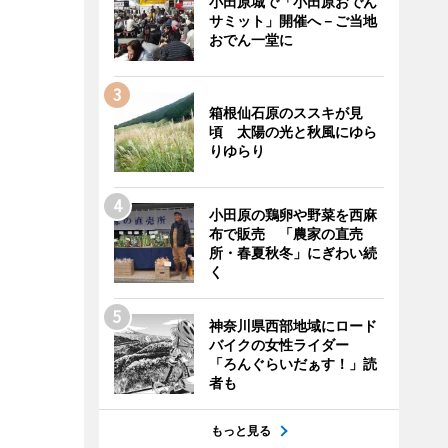
小田原城で「小田原おでん
サミット」開催へ－ご当地
おでん一堂に
箱根仙石原のススキが見
頃 太陽の光と秋風にゆら
りゆらり
小田原の鶏卵や野菜を西麻
布で販売 「農家の直売
所・春夏秋冬」にぎわい続
く
神奈川県西部地域にロード
バイクの女性ライダー
「ろんぐらいだぁす！」読
者も
もっと見る