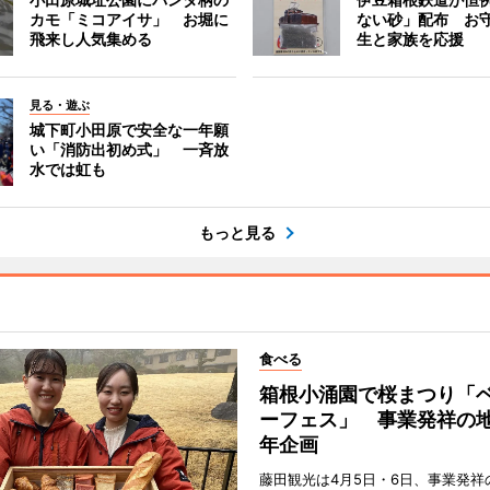
カモ「ミコアイサ」 お堀に
ない砂」配布 お
飛来し人気集める
生と家族を応援
見る・遊ぶ
城下町小田原で安全な一年願
い「消防出初め式」 一斉放
水では虹も
もっと見る
食べる
箱根小涌園で桜まつり「
ーフェス」 事業発祥の地
年企画
藤田観光は4月5日・6日、事業発祥