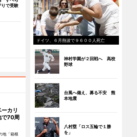
守りで受験
ドイツ、６月熱波で９６００人死亡
神村学園が２回戦へ 高校
野球
台風へ備え、募る不安 熊
本地震
ベーカリ
で70周
八村塁「ロス五輪で１勝
を」
の地「箱根