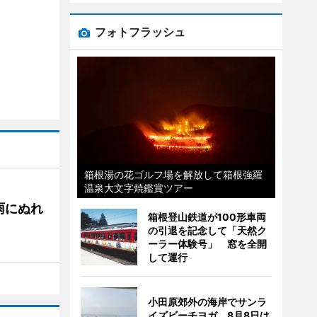
フォトフラッシュ
箱根湯の花ゴルフ場を解放して箱根強羅
温泉大文字焼鑑賞ツアー
雨にぬれ
箱根登山鉄道が100形車両
の引退を記念して「天然ク
ーラー体験号」 窓を全開
して運行
小田原郊外の海岸でサンラ
イズビーチヨガ 8月8日は