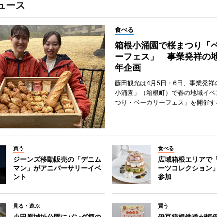
ュース
食べる
箱根小涌園で桜まつり「
ーフェス」 事業発祥の地
年企画
藤田観光は4月5日・6日、事業発祥
小涌園」（箱根町）で春の地域イベ
つり・ベーカリーフェス」を開催す
買う
食べる
ジーンズ移動販売の「デニム
広域箱根エリアで
マン」がアニバーサリーイベ
ーツコレクション」
ント
参加
見る・遊ぶ
買う
小田原城址公園にパンダ柄の
伊豆箱根鉄道が恒