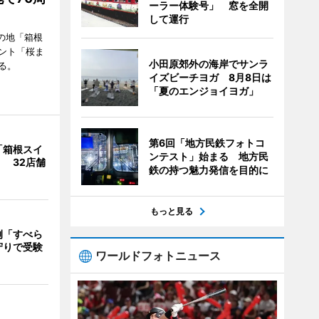
ーラー体験号」 窓を全開
して運行
の地「箱根
ント「桜ま
小田原郊外の海岸でサンラ
る。
イズビーチヨガ 8月8日は
「夏のエンジョイヨガ」
第6回「地方民鉄フォトコ
「箱根スイ
ンテスト」始まる 地方民
 32店舗
鉄の持つ魅力発信を目的に
もっと見る
例「すべら
守りで受験
ワールドフォトニュース