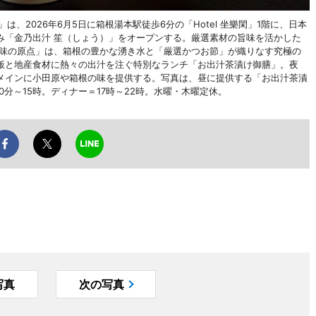
、2026年6月5日に箱根湯本駅徒歩6分の「Hotel 坐樂閑」1階に、日本
み「金乃出汁 笙（しょう）」をオープンする。厳選素材の旨味を活かした
「味の原点」は、箱根の豊かな湧き水と「厳選かつお節」が織りなす究極の
飯と地産食材に熱々の出汁を注ぐ特別なランチ「お出汁茶漬け御膳」。夜
メインに小田原や箱根の味を提供する。写真は、昼に提供する「お出汁茶漬
30分～15時。ディナー＝17時～22時。水曜・木曜定休。
写真
次の写真