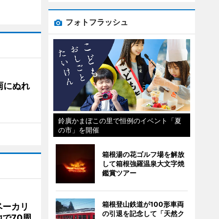
フォトフラッシュ
雨にぬれ
鈴廣かまぼこの里で恒例のイベント「夏
の市」を開催
箱根湯の花ゴルフ場を解放
して箱根強羅温泉大文字焼
鑑賞ツアー
箱根登山鉄道が100形車両
ベーカリ
の引退を記念して「天然ク
で70周