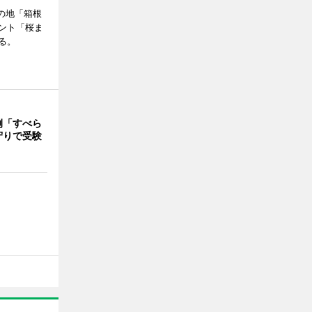
の地「箱根
ント「桜ま
る。
例「すべら
守りで受験