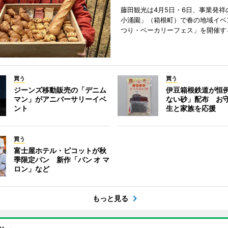
藤田観光は4月5日・6日、事業発祥
小涌園」（箱根町）で春の地域イベ
つり・ベーカリーフェス」を開催す
買う
買う
ジーンズ移動販売の「デニム
伊豆箱根鉄道が恒
マン」がアニバーサリーイベ
ない砂」配布 お
ント
生と家族を応援
買う
富士屋ホテル・ピコットが秋
季限定パン 新作「パン オ マ
ロン」など
もっと見る