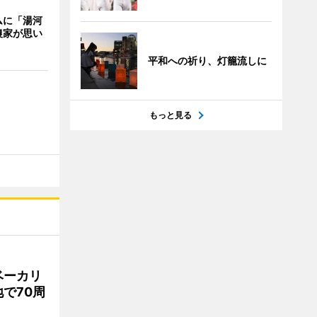
ムに「湯河
農家が思い
平和への祈り、灯籠流しに
もっと見る
ベーカリ
で70周