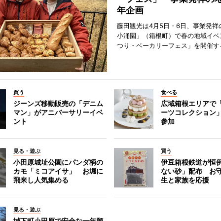
年企画
藤田観光は4月5日・6日、事業発祥
小涌園」（箱根町）で春の地域イベ
つり・ベーカリーフェス」を開催す
買う
食べる
ジーンズ移動販売の「デニム
広域箱根エリアで
マン」がアニバーサリーイベ
ーツコレクション」
ント
参加
見る・遊ぶ
買う
小田原城址公園にパンダ柄の
伊豆箱根鉄道が恒
カモ「ミコアイサ」 お堀に
ない砂」配布 お
飛来し人気集める
生と家族を応援
見る・遊ぶ
城下町小田原で安全な一年願