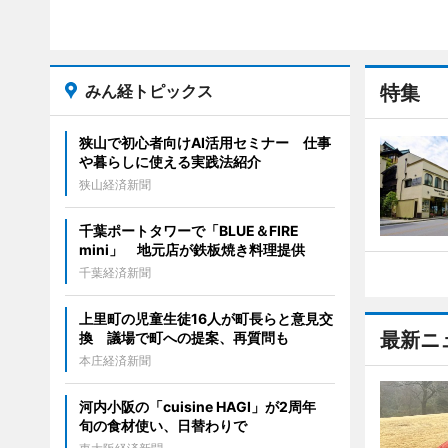
みん経トピックス
特集
狭山で初心者向けAI活用セミナー 仕事
や暮らしに使える実践法紹介
狭山経済新聞
千葉ポートタワーで「BLUE＆FIRE
mini」 地元店が鉄板焼き料理提供
千葉経済新聞
上里町の児童生徒16人が町長らと意見交
最新ニ
換 議場で町への提案、再質問も
本庄経済新聞
河内小阪の「cuisine HAGI」が2周年
旬の食材使い、日替わりで