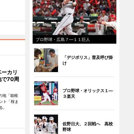
プロ野球・広島７―１１巨人
「デジポリス」普及呼び掛
け
ベーカリ
で70周
プロ野球・オリックス１―
の地「箱根
３楽天
ント「桜ま
る。
佐野日大、２回戦へ 高校
野球