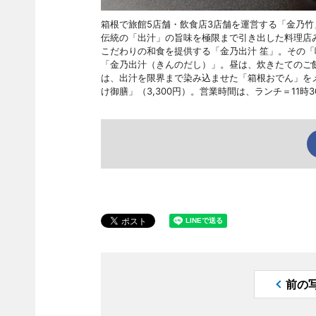
箱根で旅館5店舗・飲食店3店舗を運営する「金乃竹」は
伝統の「出汁」の旨味を極限まで引き出した料理店
こだわりの和食を提供する「金乃出汁 笙」。その
「金乃出汁（きんのだし）」。昼は、炊きたてのご
は、出汁を限界まで染み込ませた「箱根おでん」を
け御膳」（3,300円）。営業時間は、ランチ＝11時
前の