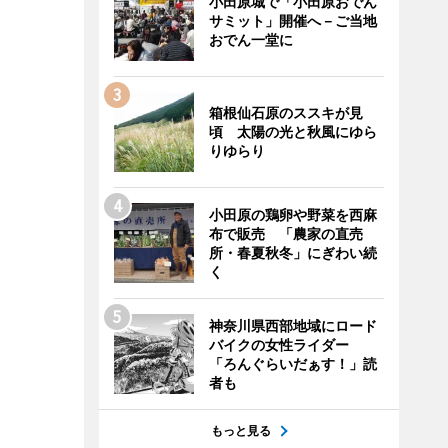
小田原城で「小田原おでん
サミット」開催へ－ご当地
おでん一堂に
箱根仙石原のススキが見
頃 太陽の光と秋風にゆら
りゆらり
小田原の鶏卵や野菜を西麻
布で販売 「農家の直売
所・春夏秋冬」にぎわい続
く
神奈川県西部地域にロード
バイクの女性ライダー
「ろんぐらいだぁす！」読
者も
もっと見る