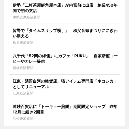
伊勢「二軒茶屋餅角屋本店」が内宮前に出店 創業450年
間で初の支店
伊勢志摩経済新聞
皆野で「タイムスリップ横丁」 秩父音頭まつりににぎわ
い添える
秩父経済新聞
八千代「52間の縁側」にカフェ「PUKU」 自家焙煎コー
ヒーやカレー提供
船橋経済新聞
江東・清澄白河の雑貨店、猫アイテム専門店「ネコシカ」
としてリニューアル
江東経済新聞
遠鉄百貨店に「トーキョー煎餅」期間限定ショップ 昨年
12月に続き2回目
浜松経済新聞