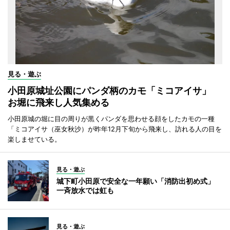
見る・遊ぶ
小田原城址公園にパンダ柄のカモ「ミコアイサ」
お堀に飛来し人気集める
小田原城の堀に目の周りが黒くパンダを思わせる顔をしたカモの一種
「ミコアイサ（巫女秋沙）が昨年12月下旬から飛来し、訪れる人の目を
楽しませている。
見る・遊ぶ
城下町小田原で安全な一年願い「消防出初め式」
一斉放水では虹も
見る・遊ぶ