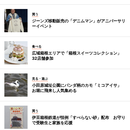
買う
ジーンズ移動販売の「デニムマン」がアニバーサリ
ーイベント
食べる
広域箱根エリアで「箱根スイーツコレクション」
32店舗参加
見る・遊ぶ
小田原城址公園にパンダ柄のカモ「ミコアイサ」
お堀に飛来し人気集める
買う
伊豆箱根鉄道が恒例「すべらない砂」配布 お守り
で受験生と家族を応援