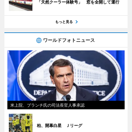
「天然クーラー体験号」 窓を全開して運行
もっと見る
ワールドフォトニュース
米上院、ブランチ氏の司法長官人事承認
柏、開幕白星 Ｊリーグ