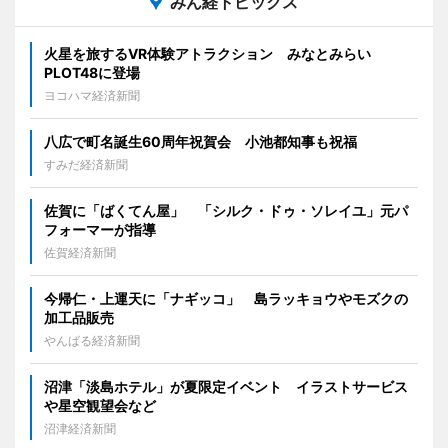
みん経トピックス
火星を旅するVR体験アトラクション みなとみらい
PLOT48に登場
ヨコハマ経済新聞
八広で町名誕生60周年祝賀会 小池都知事も祝福
すみだ経済新聞
佐賀に「ばくてん屋」 「シルク・ドゥ・ソレイユ」元パ
フォーマーが指導
佐賀経済新聞
今帰仁・上運天に「ナギッコ」 島ラッキョウやモズクの
加工品販売
やんばる経済新聞
沼津「淡島ホテル」が夏限定イベント イラストサービス
や星空観望会など
沼津経済新聞