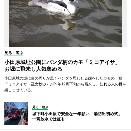
見る・遊ぶ
小田原城址公園にパンダ柄のカモ「ミコアイサ」
お堀に飛来し人気集める
小田原城の堀に目の周りが黒くパンダを思わせる顔をしたカモの一種
「ミコアイサ（巫女秋沙）が昨年12月下旬から飛来し、訪れる人の目を
楽しませている。
見る・遊ぶ
城下町小田原で安全な一年願い「消防出初め式」
一斉放水では虹も