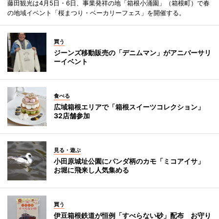
藤田観光は4月5日・6日、事業発祥の地「箱根小涌園」（箱根町）で春
の地域イベント「桜まつり・ベーカリーフェス」を開催する。
買う
ジーンズ移動販売の「デニムマン」がアニバーサリ
ーイベント
食べる
広域箱根エリアで「箱根スイーツコレクション」
32店舗参加
見る・遊ぶ
小田原城址公園にパンダ柄のカモ「ミコアイサ」
お堀に飛来し人気集める
買う
伊豆箱根鉄道が恒例「すべらない砂」配布 お守り