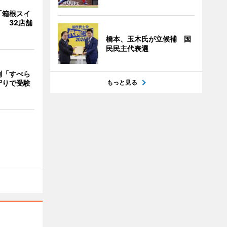
「箱根スイ
 32店舗
橋本、玉木氏が立候補 国
民民主代表選
例「すべら
守りで受験
もっと見る