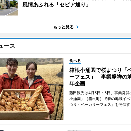
風情あふれる「セピア通り」
もっと見る
ュース
食べる
箱根小涌園で桜まつり「
ーフェス」 事業発祥の地
年企画
藤田観光は4月5日・6日、事業発祥
小涌園」（箱根町）で春の地域イベ
つり・ベーカリーフェス」を開催す