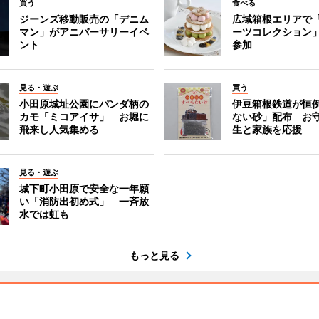
買う
食べる
ジーンズ移動販売の「デニム
広域箱根エリアで
マン」がアニバーサリーイベ
ーツコレクション」
ント
参加
見る・遊ぶ
買う
小田原城址公園にパンダ柄の
伊豆箱根鉄道が恒
カモ「ミコアイサ」 お堀に
ない砂」配布 お
飛来し人気集める
生と家族を応援
見る・遊ぶ
城下町小田原で安全な一年願
い「消防出初め式」 一斉放
水では虹も
もっと見る