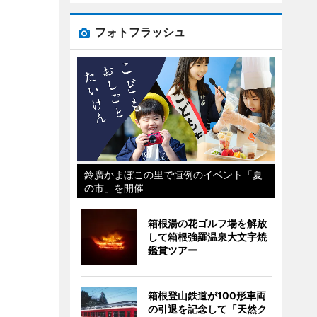
フォトフラッシュ
鈴廣かまぼこの里で恒例のイベント「夏
の市」を開催
箱根湯の花ゴルフ場を解放
して箱根強羅温泉大文字焼
鑑賞ツアー
箱根登山鉄道が100形車両
の引退を記念して「天然ク