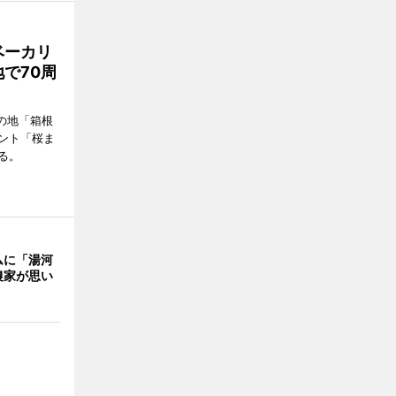
ベーカリ
で70周
の地「箱根
ント「桜ま
る。
ムに「湯河
農家が思い