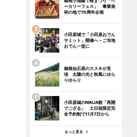
箱根小涌園で桜まつり「ベ
ーカリーフェス」 事業発
祥の地で70周年企画
小田原城で「小田原おでん
サミット」開催へ－ご当地
おでん一堂に
箱根仙石原のススキが見
頃 太陽の光と秋風にゆら
りゆらり
小田原城のNINJA館「再開
でござる」 土日祝限定完
全予約制で11月7日から
もっと見る