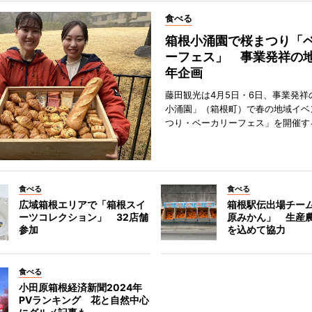
食べる
箱根小涌園で桜まつり「
ーフェス」 事業発祥の地
年企画
藤田観光は4月5日・6日、事業発祥
小涌園」（箱根町）で春の地域イベ
つり・ベーカリーフェス」を開催す
食べる
食べる
広域箱根エリアで「箱根スイ
箱根駅伝出場チー
ーツコレクション」 32店舗
原みかん」 生産
参加
を込めて協力
食べる
小田原箱根経済新聞2024年
PVランキング 花と自然中心