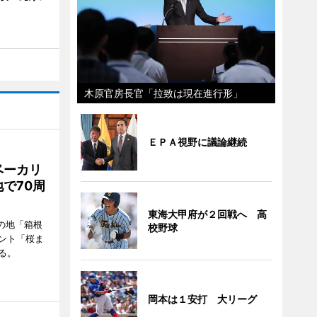
木原官房長官「拉致は現在進行形」
ＥＰＡ視野に議論継続
ベーカリ
で70周
東海大甲府が２回戦へ 高
の地「箱根
校野球
ント「桜ま
る。
岡本は１安打 大リーグ