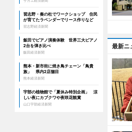
サカエ経済新聞
習志野・奏の杜でワークショップ 住民
が育てたラベンダーでリース作りなど
習志野経済新聞
飯田でピアノ演奏体験 世界三大ピアノ
最新ニ
2台を弾き比べ
飯田経済新聞
熊本・新市街に焼き鳥チェーン「鳥貴
族」 県内2店舗目
熊本経済新聞
宇部の植物館で「夏休み特別企画」 涼
しい夜にカブクワや夜咲花観賞
山口宇部経済新聞