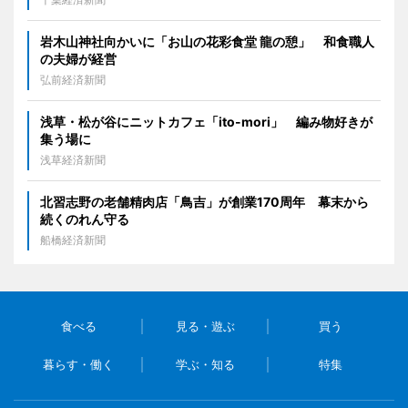
岩木山神社向かいに「お山の花彩食堂 龍の憩」 和食職人
の夫婦が経営
弘前経済新聞
浅草・松が谷にニットカフェ「ito-mori」 編み物好きが
集う場に
浅草経済新聞
北習志野の老舗精肉店「鳥吉」が創業170周年 幕末から
続くのれん守る
船橋経済新聞
食べる
見る・遊ぶ
買う
暮らす・働く
学ぶ・知る
特集