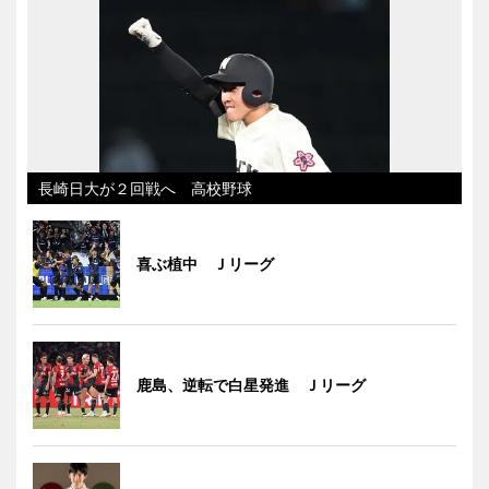
長崎日大が２回戦へ 高校野球
喜ぶ植中 Ｊリーグ
鹿島、逆転で白星発進 Ｊリーグ