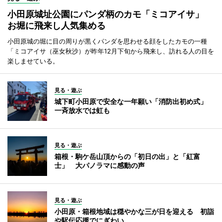
小田原城址公園にパンダ柄のカモ「ミコアイサ」
お堀に飛来し人気集める
小田原城の堀に目の周りが黒くパンダを思わせる顔をしたカモの一種
「ミコアイサ（巫女秋沙）が昨年12月下旬から飛来し、訪れる人の目を
楽しませている。
見る・遊ぶ
城下町小田原で安全な一年願い「消防出初め式」
一斉放水では虹も
見る・遊ぶ
箱根・駒ケ岳山頂からの「初日の出」と「紅富
士」 大パノラマに感動の声
見る・遊ぶ
小田原・箱根地域は穏やかな三が日を迎える 初詣
や駅伝応援でにぎわい