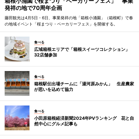
箱根小涌園で桜まつり「ベーカリーフェス」 事業
発祥の地で70周年企画
藤田観光は4月5日・6日、事業発祥の地「箱根小涌園」（箱根町）で春
の地域イベント「桜まつり・ベーカリーフェス」を開催する。
食べる
広域箱根エリアで「箱根スイーツコレクション」
32店舗参加
食べる
箱根駅伝出場チームに「湯河原みかん」 生産農家
が思いを込めて協力
食べる
小田原箱根経済新聞2024年PVランキング 花と自
然中心にグルメ記事も