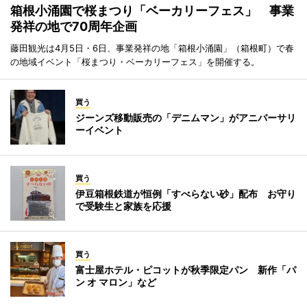
箱根小涌園で桜まつり「ベーカリーフェス」 事業
発祥の地で70周年企画
藤田観光は4月5日・6日、事業発祥の地「箱根小涌園」（箱根町）で春
の地域イベント「桜まつり・ベーカリーフェス」を開催する。
買う
ジーンズ移動販売の「デニムマン」がアニバーサリ
ーイベント
買う
伊豆箱根鉄道が恒例「すべらない砂」配布 お守り
で受験生と家族を応援
買う
富士屋ホテル・ピコットが秋季限定パン 新作「パ
ン オ マロン」など