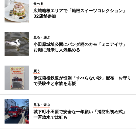
食べる
広域箱根エリアで「箱根スイーツコレクション」
32店舗参加
見る・遊ぶ
小田原城址公園にパンダ柄のカモ「ミコアイサ」
お堀に飛来し人気集める
買う
伊豆箱根鉄道が恒例「すべらない砂」配布 お守り
で受験生と家族を応援
見る・遊ぶ
城下町小田原で安全な一年願い「消防出初め式」
一斉放水では虹も