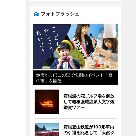
フォトフラッシュ
鈴廣かまぼこの里で恒例のイベント「夏
の市」を開催
箱根湯の花ゴルフ場を解放
して箱根強羅温泉大文字焼
鑑賞ツアー
箱根登山鉄道が100形車両
の引退を記念して「天然ク