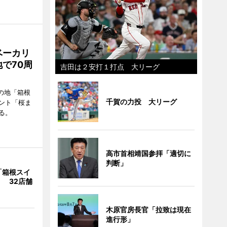
ベーカリ
で70周
吉田は２安打１打点 大リーグ
の地「箱根
千賀の力投 大リーグ
ント「桜ま
る。
高市首相靖国参拝「適切に
判断」
「箱根スイ
 32店舗
木原官房長官「拉致は現在
進行形」