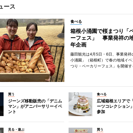
ュース
食べる
箱根小涌園で桜まつり「
ーフェス」 事業発祥の地
年企画
藤田観光は4月5日・6日、事業発祥
小涌園」（箱根町）で春の地域イベ
つり・ベーカリーフェス」を開催す
買う
食べる
ジーンズ移動販売の「デニム
広域箱根エリアで
マン」がアニバーサリーイベ
ーツコレクション」
ント
参加
見る・遊ぶ
買う