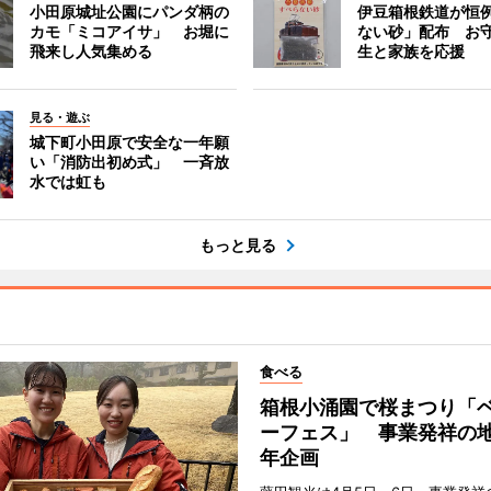
小田原城址公園にパンダ柄の
伊豆箱根鉄道が恒
カモ「ミコアイサ」 お堀に
ない砂」配布 お
飛来し人気集める
生と家族を応援
見る・遊ぶ
城下町小田原で安全な一年願
い「消防出初め式」 一斉放
水では虹も
もっと見る
食べる
箱根小涌園で桜まつり「
ーフェス」 事業発祥の地
年企画