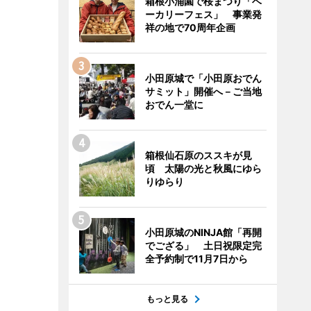
箱根小涌園で桜まつり「ベ
ーカリーフェス」 事業発
祥の地で70周年企画
小田原城で「小田原おでん
サミット」開催へ－ご当地
おでん一堂に
箱根仙石原のススキが見
頃 太陽の光と秋風にゆら
りゆらり
小田原城のNINJA館「再開
でござる」 土日祝限定完
全予約制で11月7日から
もっと見る