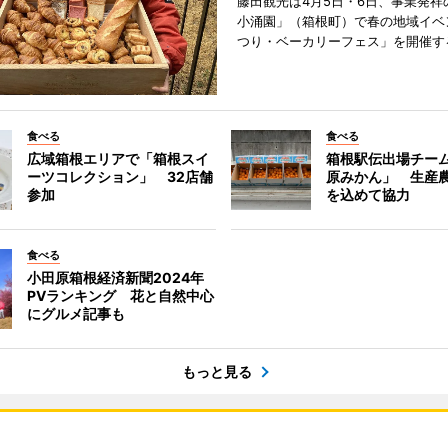
藤田観光は4月5日・6日、事業発祥
小涌園」（箱根町）で春の地域イベ
つり・ベーカリーフェス」を開催す
食べる
食べる
広域箱根エリアで「箱根スイ
箱根駅伝出場チー
ーツコレクション」 32店舗
原みかん」 生産
参加
を込めて協力
食べる
小田原箱根経済新聞2024年
PVランキング 花と自然中心
にグルメ記事も
もっと見る