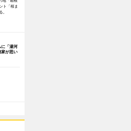
の地「箱根
ント「桜ま
る。
ムに「湯河
農家が思い