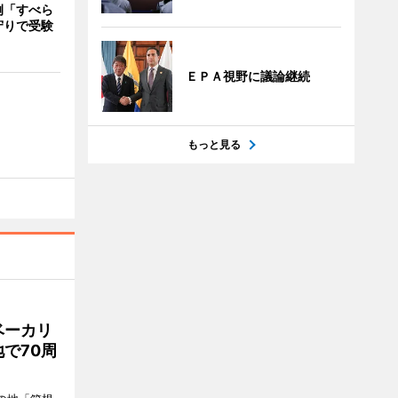
例「すべら
守りで受験
ＥＰＡ視野に議論継続
もっと見る
ベーカリ
で70周