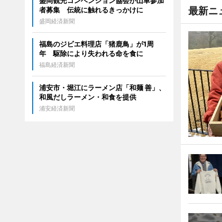
盛岡観光コンベンション協会が山車参加
最新ニ
者募集 伝統に触れるきっかけに
盛岡経済新聞
福島のジビエ料理店「猪鹿鳥」が1周
年 駆除により失われる命を食に
福島経済新聞
浦安市・堀江にラーメン店「和麺 善」、
和風だしラーメン・和食を提供
浦安経済新聞