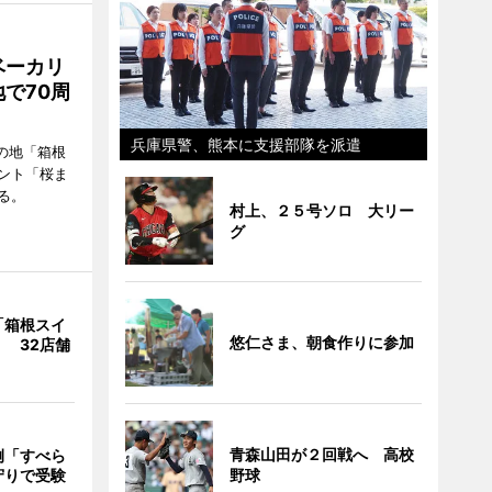
ベーカリ
で70周
兵庫県警、熊本に支援部隊を派遣
の地「箱根
ント「桜ま
る。
村上、２５号ソロ 大リー
グ
「箱根スイ
悠仁さま、朝食作りに参加
 32店舗
青森山田が２回戦へ 高校
例「すべら
守りで受験
野球