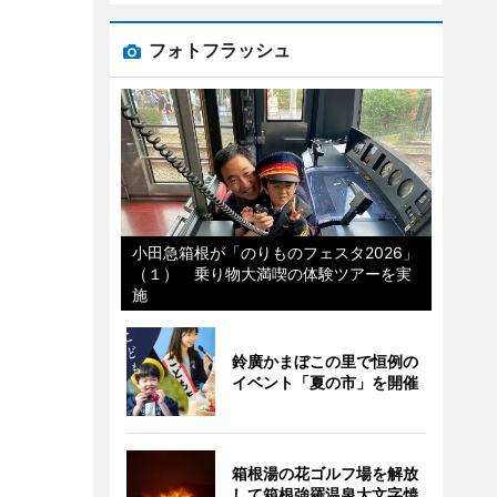
フォトフラッシュ
小田急箱根が「のりものフェスタ2026」
（１） 乗り物大満喫の体験ツアーを実
施
鈴廣かまぼこの里で恒例の
イベント「夏の市」を開催
箱根湯の花ゴルフ場を解放
して箱根強羅温泉大文字焼