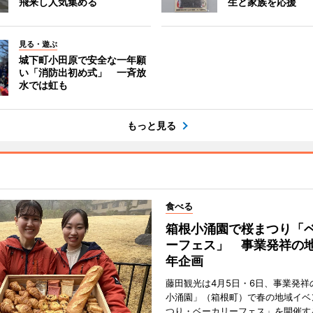
飛来し人気集める
生と家族を応援
見る・遊ぶ
城下町小田原で安全な一年願
い「消防出初め式」 一斉放
水では虹も
もっと見る
食べる
箱根小涌園で桜まつり「
ーフェス」 事業発祥の地
年企画
藤田観光は4月5日・6日、事業発祥
小涌園」（箱根町）で春の地域イベ
つり・ベーカリーフェス」を開催す