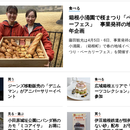
食べる
箱根小涌園で桜まつり「
ーフェス」 事業発祥の地
年企画
藤田観光は4月5日・6日、事業発祥
小涌園」（箱根町）で春の地域イベ
つり・ベーカリーフェス」を開催す
買う
食べる
ジーンズ移動販売の「デニム
広域箱根エリアで
マン」がアニバーサリーイベ
ーツコレクション」
ント
参加
見る・遊ぶ
買う
小田原城址公園にパンダ柄の
伊豆箱根鉄道が恒
カモ「ミコアイサ」 お堀に
ない砂」配布 お