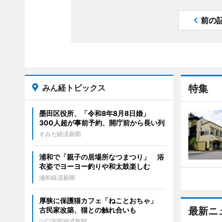
前の
みん経トピックス
特集
墨田区役所、「令和8年8月8日婚」
300人超が事前予約、開庁前から長い列
すみだ経済新聞
浦和で「親子の居場所なつまつり」 浴
衣姿でヨーヨー釣りや和太鼓楽しむ
浦和経済新聞
厚狭に保護猫カフェ「ねことおちゃ」
最新ニ
古民家改築、猫との触れ合いも
山口宇部経済新聞