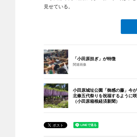
見せている。
「小田原担ぎ」が特徴
関連画像
小田原城址公園「御感の藤」今が
北條五代祭りを祝福するように咲
（小田原箱根経済新聞）