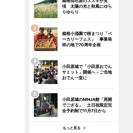
箱根仙石原のススキが見
頃 太陽の光と秋風にゆら
りゆらり
箱根小涌園で桜まつり「ベ
ーカリーフェス」 事業発
祥の地で70周年企画
小田原城で「小田原おでん
サミット」開催へ－ご当地
おでん一堂に
小田原城のNINJA館「再開
でござる」 土日祝限定完
全予約制で11月7日から
もっと見る