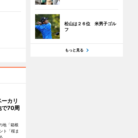
松山は２６位 米男子ゴル
フ
もっと見る
ベーカリ
で70周
の地「箱根
ント「桜ま
る。