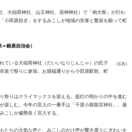
社、大稲荷神社、山王神社、居神神社）で「例大祭」が行わ
「小田原担ぎ」をするみこしが地域の安泰と繁栄を願って町
供＝銀座自治会）
れている大稲荷神社（だいいなりじんじゃ）の氏子
［広告］
衣装で祭りに参加。お堀端通りから小田原駅前、町
り祭りはクライマックスを迎える。提灯の明かりの中を進む
が楽しむ。今年の宮入の一番手は「千度小路龍宮神社」。最
みこしが威勢良く宮入する。
もたちの元気な声と、みこしのかけ声が響き渡りにぎわいを