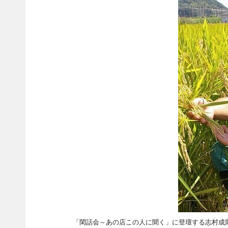
「閑話会～あの店この人に聞く」に登壇する志村成