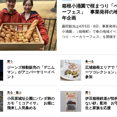
箱根小涌園で桜まつり「
ーフェス」 事業発祥の地
年企画
藤田観光は4月5日・6日、事業発祥
小涌園」（箱根町）で春の地域イベ
つり・ベーカリーフェス」を開催す
買う
食べる
ジーンズ移動販売の「デニム
広域箱根エリアで
マン」がアニバーサリーイベ
ーツコレクション」
ント
参加
見る・遊ぶ
買う
小田原城址公園にパンダ柄の
伊豆箱根鉄道が恒
カモ「ミコアイサ」 お堀に
ない砂」配布 お
飛来し人気集める
生と家族を応援