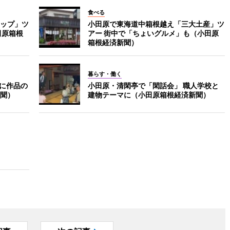
食べる
ップ」ツ
小田原で東海道中箱根越え「三大土産」ツ
田原箱根
アー 街中で「ちょいグルメ」も（小田原
箱根経済新聞）
暮らす・働く
月に作品の
小田原・清閑亭で「閑話会」 職人学校と
聞）
建物テーマに（小田原箱根経済新聞）