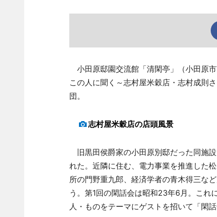
小田原邸園交流館「清閑亭」（小田原市南
この人に聞く～志村屋米穀店・志村成則さ
団。
志村屋米穀店の店頭風景
旧黒田侯爵家の小田原別邸だった同施設
れた。近隣に住む、電力事業を推進した松
所の門野重九郎、経済学者の青木得三など
う。第1回の閑話会は昭和23年6月。これ
人・ものをテーマにゲストを招いて「閑話