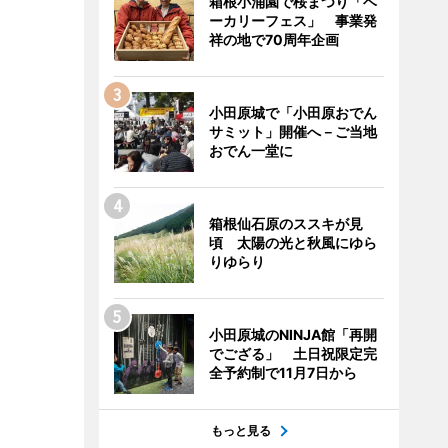
箱根小涌園で桜まつり「ベ
ーカリーフェス」 事業発
祥の地で70周年企画
小田原城で「小田原おでん
サミット」開催へ－ご当地
おでん一堂に
箱根仙石原のススキが見
頃 太陽の光と秋風にゆら
りゆらり
小田原城のNINJA館「再開
でござる」 土日祝限定完
全予約制で11月7日から
もっと見る