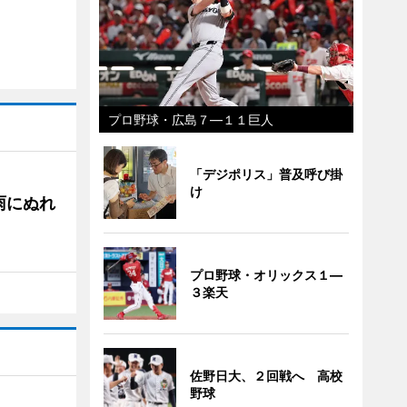
プロ野球・広島７―１１巨人
「デジポリス」普及呼び掛
け
雨にぬれ
プロ野球・オリックス１―
３楽天
佐野日大、２回戦へ 高校
野球