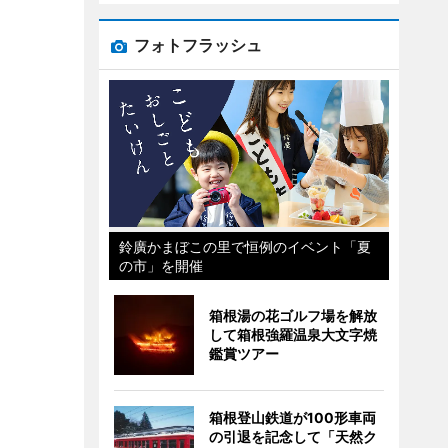
フォトフラッシュ
鈴廣かまぼこの里で恒例のイベント「夏
の市」を開催
箱根湯の花ゴルフ場を解放
して箱根強羅温泉大文字焼
鑑賞ツアー
箱根登山鉄道が100形車両
の引退を記念して「天然ク