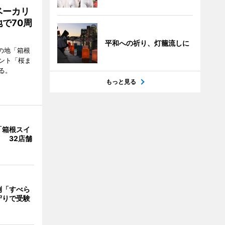
ベーカリ
で70周
平和への祈り、灯籠流しに
の地「箱根
ント「桜ま
る。
もっと見る
「箱根スイ
 32店舗
例「すべら
守りで受験