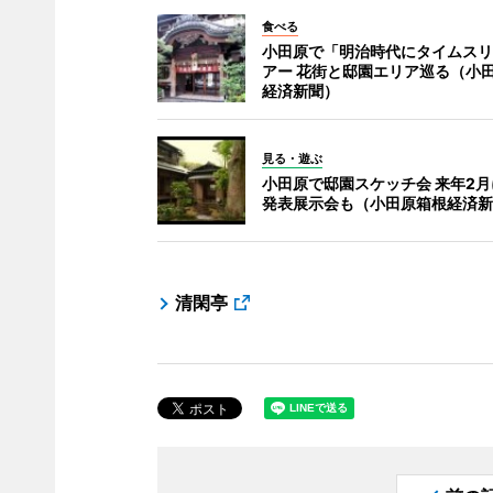
食べる
小田原で「明治時代にタイムスリ
アー 花街と邸園エリア巡る（小
経済新聞）
見る・遊ぶ
小田原で邸園スケッチ会 来年2
発表展示会も（小田原箱根経済新
清閑亭