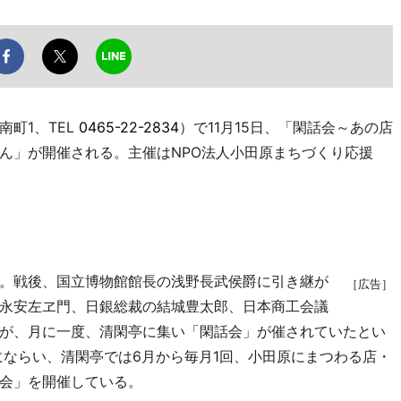
町1、TEL
0465-22-2834
）で11月15日、「閑話会～あの店
ん」が開催される。主催はNPO法人小田原まちづくり応援
。戦後、国立博物館館長の浅野長武侯爵に引き継が
［広告］
永安左ヱ門、日銀総裁の結城豊太郎、日本商工会議
が、月に一度、清閑亭に集い「閑話会」が催されていたとい
にならい、清閑亭では6月から毎月1回、小田原にまつわる店・
会」を開催している。