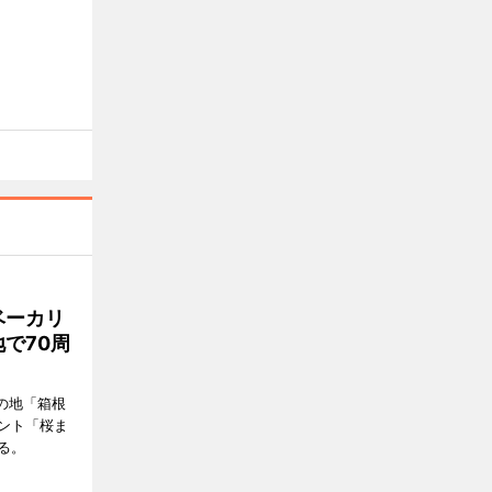
ベーカリ
で70周
の地「箱根
ント「桜ま
る。