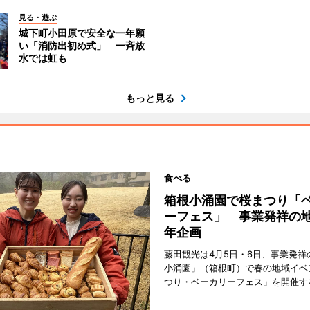
見る・遊ぶ
城下町小田原で安全な一年願
い「消防出初め式」 一斉放
水では虹も
もっと見る
食べる
箱根小涌園で桜まつり「
ーフェス」 事業発祥の地
年企画
藤田観光は4月5日・6日、事業発祥
小涌園」（箱根町）で春の地域イベ
つり・ベーカリーフェス」を開催す