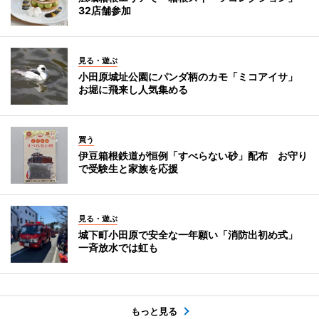
32店舗参加
見る・遊ぶ
小田原城址公園にパンダ柄のカモ「ミコアイサ」
お堀に飛来し人気集める
買う
伊豆箱根鉄道が恒例「すべらない砂」配布 お守り
で受験生と家族を応援
見る・遊ぶ
城下町小田原で安全な一年願い「消防出初め式」
一斉放水では虹も
もっと見る