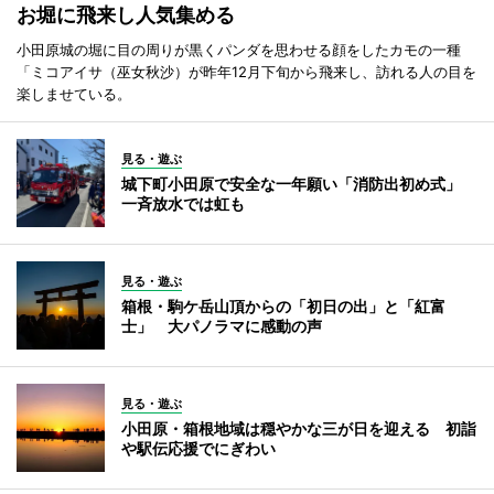
お堀に飛来し人気集める
小田原城の堀に目の周りが黒くパンダを思わせる顔をしたカモの一種
「ミコアイサ（巫女秋沙）が昨年12月下旬から飛来し、訪れる人の目を
楽しませている。
見る・遊ぶ
城下町小田原で安全な一年願い「消防出初め式」
一斉放水では虹も
見る・遊ぶ
箱根・駒ケ岳山頂からの「初日の出」と「紅富
士」 大パノラマに感動の声
見る・遊ぶ
小田原・箱根地域は穏やかな三が日を迎える 初詣
や駅伝応援でにぎわい