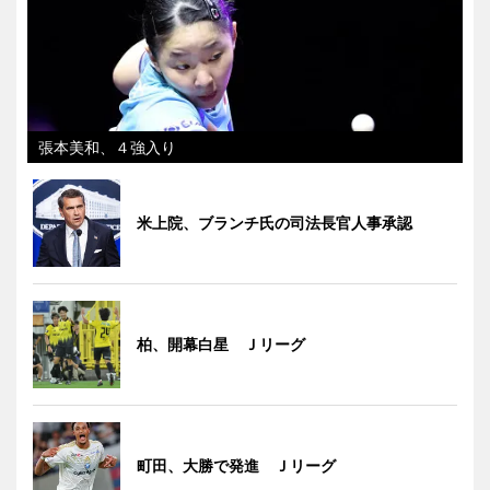
張本美和、４強入り
米上院、ブランチ氏の司法長官人事承認
柏、開幕白星 Ｊリーグ
町田、大勝で発進 Ｊリーグ