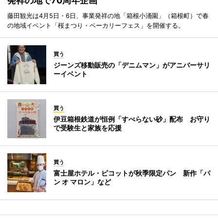
発祥の地で70周年企画
藤田観光は4月5日・6日、事業発祥の地「箱根小涌園」（箱根町）で春
の地域イベント「桜まつり・ベーカリーフェス」を開催する。
買う
ジーンズ移動販売の「デニムマン」がアニバーサリ
ーイベント
買う
伊豆箱根鉄道が恒例「すべらない砂」配布 お守り
で受験生と家族を応援
買う
富士屋ホテル・ピコットが秋季限定パン 新作「パ
ン オ マロン」など