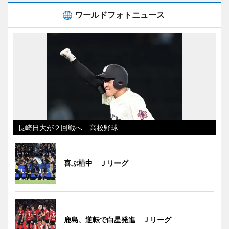
ワールドフォトニュース
長崎日大が２回戦へ 高校野球
喜ぶ植中 Ｊリーグ
鹿島、逆転で白星発進 Ｊリーグ