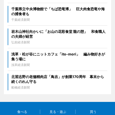
千葉県立中央博物館で「ちば恐竜博」 巨大肉食恐竜や海
の捕食者も
千葉経済新聞
岩木山神社向かいに「お山の花彩食堂 龍の憩」 和食職人
の夫婦が経営
弘前経済新聞
浅草・松が谷にニットカフェ「ito-mori」 編み物好きが
集う場に
浅草経済新聞
北習志野の老舗精肉店「鳥吉」が創業170周年 幕末から
続くのれん守る
船橋経済新聞
食べる
見る・遊ぶ
買う