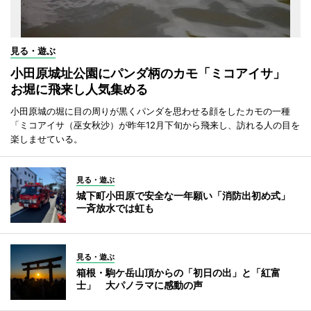
見る・遊ぶ
小田原城址公園にパンダ柄のカモ「ミコアイサ」
お堀に飛来し人気集める
小田原城の堀に目の周りが黒くパンダを思わせる顔をしたカモの一種
「ミコアイサ（巫女秋沙）が昨年12月下旬から飛来し、訪れる人の目を
楽しませている。
見る・遊ぶ
城下町小田原で安全な一年願い「消防出初め式」
一斉放水では虹も
見る・遊ぶ
箱根・駒ケ岳山頂からの「初日の出」と「紅富
士」 大パノラマに感動の声