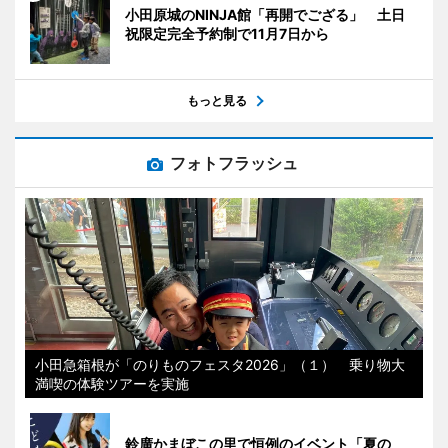
小田原城のNINJA館「再開でござる」 土日
祝限定完全予約制で11月7日から
もっと見る
フォトフラッシュ
小田急箱根が「のりものフェスタ2026」（１） 乗り物大
満喫の体験ツアーを実施
鈴廣かまぼこの里で恒例のイベント「夏の