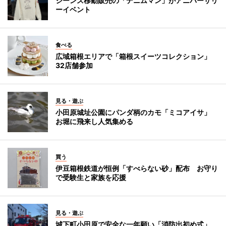
ジーンズ移動販売の「デニムマン」がアニバーサリ
ーイベント
食べる
広域箱根エリアで「箱根スイーツコレクション」
32店舗参加
見る・遊ぶ
小田原城址公園にパンダ柄のカモ「ミコアイサ」
お堀に飛来し人気集める
買う
伊豆箱根鉄道が恒例「すべらない砂」配布 お守り
で受験生と家族を応援
見る・遊ぶ
城下町小田原で安全な一年願い「消防出初め式」