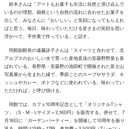
鈴木さんは「アートもお菓子も生活に自然と溶け込んで
いるのが理想。箱根という自然の流れに合わせたお菓子を
出して、みなさんに『おいしい』と笑顔になってもらえれ
ばと思う。毎日、味わっていただける皆さまの笑顔を思い
浮かべて、手作業で作っている」と話す。
同館副館長の遠藤詠子さんは「スイーツと合わせて、北
アルプスのおいしい水で育った産地直送の安曇野野菜も喜
ばれている。長野県・安曇野の池田町で開催された富士山
写真展から生まれた縁で、季節ごとのスープやサラダ、キ
ッシュやカレー、ポトフなどに使われている。味わってい
ただければ」と呼び掛ける。
同館では、カフェ10周年記念として「オリジナルTシャ
ツ」（S・M・Lサイズ＝2,160円）を販売する。併せて、7
月18日に「ガーデンパーティー」を開催して10周年を振り
返る。時間は15時～17時。参加費＝3,500円（Tシャツ・