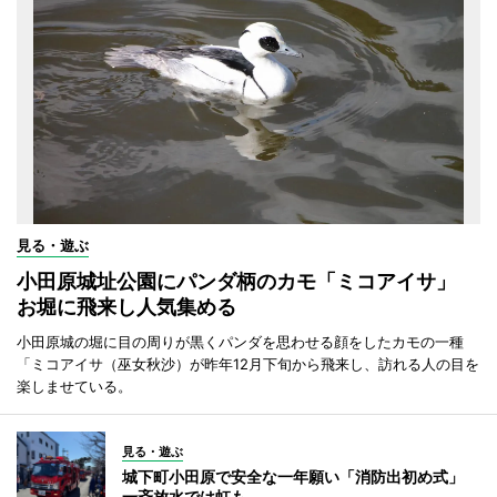
見る・遊ぶ
小田原城址公園にパンダ柄のカモ「ミコアイサ」
お堀に飛来し人気集める
小田原城の堀に目の周りが黒くパンダを思わせる顔をしたカモの一種
「ミコアイサ（巫女秋沙）が昨年12月下旬から飛来し、訪れる人の目を
楽しませている。
見る・遊ぶ
城下町小田原で安全な一年願い「消防出初め式」
一斉放水では虹も