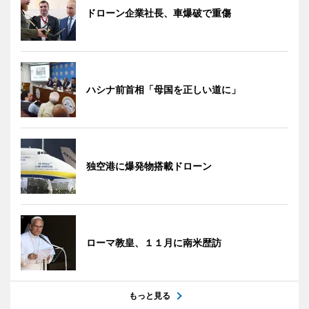
ドローン企業社長、車爆破で重傷
ハシナ前首相「母国を正しい道に」
独空港に爆発物搭載ドローン
ローマ教皇、１１月に南米歴訪
もっと見る