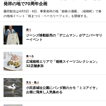
発祥の地で70周年企画
藤田観光は4月5日・6日、事業発祥の地「箱根小涌園」（箱根町）で春
の地域イベント「桜まつり・ベーカリーフェス」を開催する。
買う
ジーンズ移動販売の「デニムマン」がアニバーサリ
ーイベント
食べる
広域箱根エリアで「箱根スイーツコレクション」
32店舗参加
見る・遊ぶ
小田原城址公園にパンダ柄のカモ「ミコアイサ」
お堀に飛来し人気集める