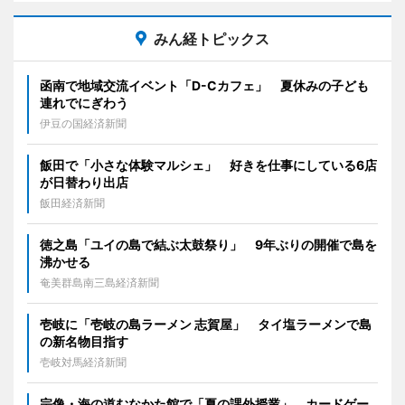
みん経トピックス
函南で地域交流イベント「D-Cカフェ」 夏休みの子ども
連れでにぎわう
伊豆の国経済新聞
飯田で「小さな体験マルシェ」 好きを仕事にしている6店
が日替わり出店
飯田経済新聞
徳之島「ユイの島で結ぶ太鼓祭り」 9年ぶりの開催で島を
沸かせる
奄美群島南三島経済新聞
壱岐に「壱岐の島ラーメン 志賀屋」 タイ塩ラーメンで島
の新名物目指す
壱岐対馬経済新聞
宗像・海の道むなかた館で「夏の課外授業」 カードゲー