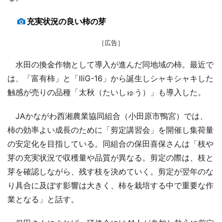
充実状況の良い柿の芽
［広告］
水田の換金作物として導入が進んだ同地域の柿。最近で
は、「富有柿」と「IIiG-16」から誕生しシャキシャキした
触感が売りの品種「太秋（たいしゅう）」も導入した。
JAかながわ西湘農業協同組合（小田原市鴨宮）では、
柿の効率よい成長のために「剪定講習会」を開催し集荷量
の安定化を目指している。同組合の保田喜保さんは「枝や
芽の充実状況で収穫量や品質が異なる。剪定の際は、枝と
芽を確認しながら、残す枝を決めていく。剪定が翌年のな
り具合に及ぼす影響は大きく、柿を栽培する中で重要な作
業となる」と話す。