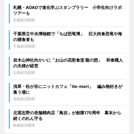
札幌・AOAOで進化学ぶスタンプラリー 小学生向けラボ
ツアーも
札幌経済新聞
千葉県立中央博物館で「ちば恐竜博」 巨大肉食恐竜や海
の捕食者も
千葉経済新聞
岩木山神社向かいに「お山の花彩食堂 龍の憩」 和食職人
の夫婦が経営
弘前経済新聞
浅草・松が谷にニットカフェ「ito-mori」 編み物好きが
集う場に
浅草経済新聞
北習志野の老舗精肉店「鳥吉」が創業170周年 幕末から
続くのれん守る
船橋経済新聞