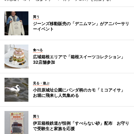
買う
ジーンズ移動販売の「デニムマン」がアニバーサリ
ーイベント
食べる
広域箱根エリアで「箱根スイーツコレクション」
32店舗参加
見る・遊ぶ
小田原城址公園にパンダ柄のカモ「ミコアイサ」
お堀に飛来し人気集める
買う
伊豆箱根鉄道が恒例「すべらない砂」配布 お守り
で受験生と家族を応援