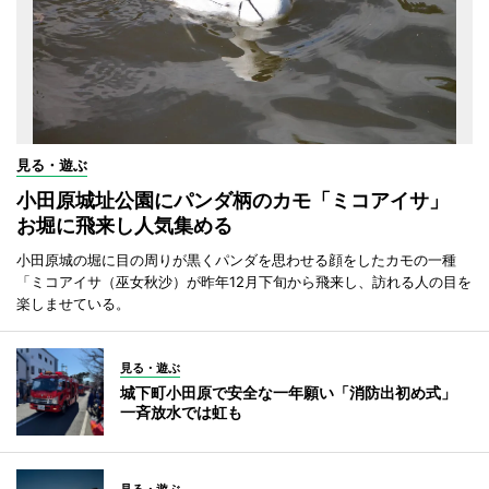
見る・遊ぶ
小田原城址公園にパンダ柄のカモ「ミコアイサ」
お堀に飛来し人気集める
小田原城の堀に目の周りが黒くパンダを思わせる顔をしたカモの一種
「ミコアイサ（巫女秋沙）が昨年12月下旬から飛来し、訪れる人の目を
楽しませている。
見る・遊ぶ
城下町小田原で安全な一年願い「消防出初め式」
一斉放水では虹も
見る・遊ぶ