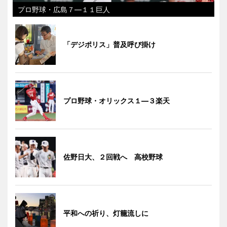
プロ野球・広島７―１１巨人
「デジポリス」普及呼び掛け
プロ野球・オリックス１―３楽天
佐野日大、２回戦へ 高校野球
平和への祈り、灯籠流しに