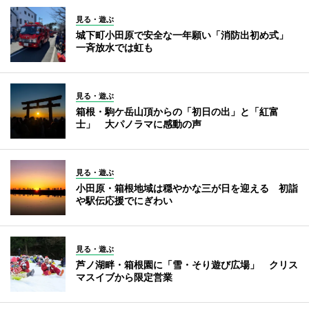
見る・遊ぶ
城下町小田原で安全な一年願い「消防出初め式」
一斉放水では虹も
見る・遊ぶ
箱根・駒ケ岳山頂からの「初日の出」と「紅富
士」 大パノラマに感動の声
見る・遊ぶ
小田原・箱根地域は穏やかな三が日を迎える 初詣
や駅伝応援でにぎわい
見る・遊ぶ
芦ノ湖畔・箱根園に「雪・そり遊び広場」 クリス
マスイブから限定営業