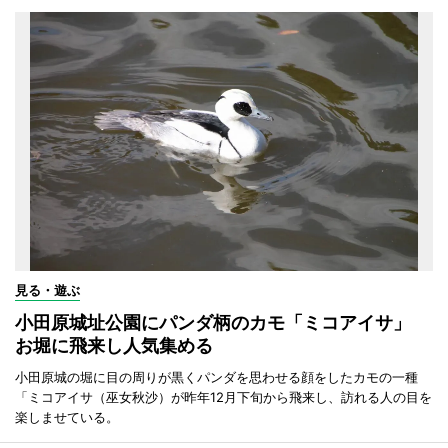
見る・遊ぶ
小田原城址公園にパンダ柄のカモ「ミコアイサ」
お堀に飛来し人気集める
小田原城の堀に目の周りが黒くパンダを思わせる顔をしたカモの一種
「ミコアイサ（巫女秋沙）が昨年12月下旬から飛来し、訪れる人の目を
楽しませている。