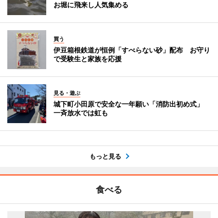
お堀に飛来し人気集める
買う
伊豆箱根鉄道が恒例「すべらない砂」配布 お守り
で受験生と家族を応援
見る・遊ぶ
城下町小田原で安全な一年願い「消防出初め式」
一斉放水では虹も
もっと見る
食べる