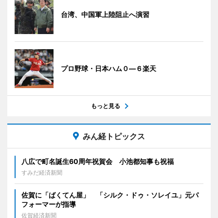
台湾、中国軍上陸阻止へ演習
プロ野球・日本ハム０―６楽天
もっと見る
みん経トピックス
八広で町名誕生60周年祝賀会 小池都知事も祝福
すみだ経済新聞
佐賀に「ばくてん屋」 「シルク・ドゥ・ソレイユ」元パ
フォーマーが指導
佐賀経済新聞