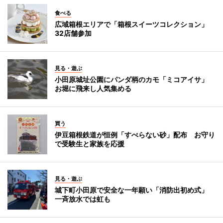
食べる
広域箱根エリアで「箱根スイーツコレクション」
32店舗参加
見る・遊ぶ
小田原城址公園にパンダ柄のカモ「ミコアイサ」
お堀に飛来し人気集める
買う
伊豆箱根鉄道が恒例「すべらない砂」配布 お守り
で受験生と家族を応援
見る・遊ぶ
城下町小田原で安全な一年願い「消防出初め式」
一斉放水では虹も