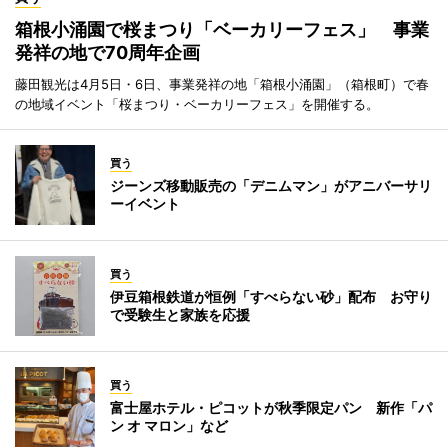
箱根小涌園で桜まつり「ベーカリーフェス」 事業
発祥の地で70周年企画
藤田観光は4月5日・6日、事業発祥の地「箱根小涌園」（箱根町）で春
の地域イベント「桜まつり・ベーカリーフェス」を開催する。
買う
ジーンズ移動販売の「デニムマン」がアニバーサリ
ーイベント
買う
伊豆箱根鉄道が恒例「すべらない砂」配布 お守り
で受験生と家族を応援
買う
富士屋ホテル・ピコットが秋季限定パン 新作「パ
ン オ マロン」など