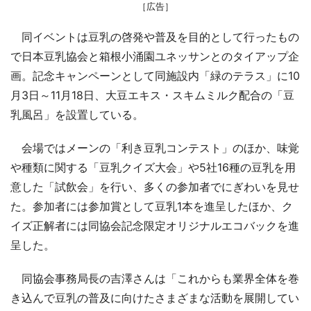
［広告］
同イベントは豆乳の啓発や普及を目的として行ったもの
で日本豆乳協会と箱根小涌園ユネッサンとのタイアップ企
画。記念キャンペーンとして同施設内「緑のテラス」に10
月3日～11月18日、大豆エキス・スキムミルク配合の「豆
乳風呂」を設置している。
会場ではメーンの「利き豆乳コンテスト」のほか、味覚
や種類に関する「豆乳クイズ大会」や5社16種の豆乳を用
意した「試飲会」を行い、多くの参加者でにぎわいを見せ
た。参加者には参加賞として豆乳1本を進呈したほか、ク
イズ正解者には同協会記念限定オリジナルエコバックを進
呈した。
同協会事務局長の吉澤さんは「これからも業界全体を巻
き込んで豆乳の普及に向けたさまざまな活動を展開してい