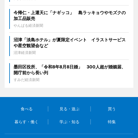
今帰仁・上運天に「ナギッコ」 島ラッキョウやモズクの
加工品販売
やんばる経済新聞
沼津「淡島ホテル」が夏限定イベント イラストサービス
や星空観望会など
沼津経済新聞
墨田区役所、「令和8年8月8日婚」 300人超が婚姻届、
開庁前から長い列
すみだ経済新聞
食べる
見る・遊ぶ
買う
暮らす・働く
学ぶ・知る
特集