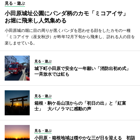
見る・遊ぶ
小田原城址公園にパンダ柄のカモ「ミコアイサ」
お堀に飛来し人気集める
小田原城の堀に目の周りが黒くパンダを思わせる顔をしたカモの一種
「ミコアイサ（巫女秋沙）が昨年12月下旬から飛来し、訪れる人の目を
楽しませている。
見る・遊ぶ
城下町小田原で安全な一年願い「消防出初め式」
一斉放水では虹も
見る・遊ぶ
箱根・駒ケ岳山頂からの「初日の出」と「紅富
士」 大パノラマに感動の声
見る・遊ぶ
小田原・箱根地域は穏やかな三が日を迎える 初詣