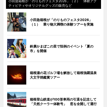
小田急箱根が「のりものフェスタ2026」（２） 体験アク
ティビティやオリジナルグッズの販売など
小田急箱根が「のりものフェスタ2026」
（１） 乗り物大満喫の体験ツアーを実施
鈴廣かまぼこの里で恒例のイベント「夏の
市」を開催
箱根湯の花ゴルフ場を解放して箱根強羅温泉
大文字焼鑑賞ツアー
箱根登山鉄道が100形車両の引退を記念して
「天然クーラー体験号」 窓を全開して運行