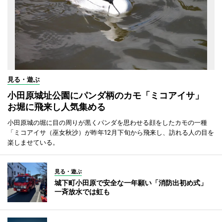
見る・遊ぶ
小田原城址公園にパンダ柄のカモ「ミコアイサ」
お堀に飛来し人気集める
小田原城の堀に目の周りが黒くパンダを思わせる顔をしたカモの一種
「ミコアイサ（巫女秋沙）が昨年12月下旬から飛来し、訪れる人の目を
楽しませている。
見る・遊ぶ
城下町小田原で安全な一年願い「消防出初め式」
一斉放水では虹も