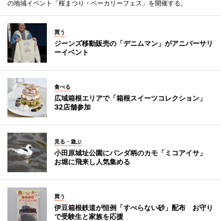
の地域イベント「桜まつり・ベーカリーフェス」を開催する。
買う
ジーンズ移動販売の「デニムマン」がアニバーサリ
ーイベント
食べる
広域箱根エリアで「箱根スイーツコレクション」
32店舗参加
見る・遊ぶ
小田原城址公園にパンダ柄のカモ「ミコアイサ」
お堀に飛来し人気集める
買う
伊豆箱根鉄道が恒例「すべらない砂」配布 お守り
で受験生と家族を応援