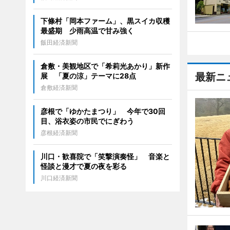
下條村「岡本ファーム」、黒スイカ収穫
最盛期 少雨高温で甘み強く
飯田経済新聞
倉敷・美観地区で「希莉光あかり」新作
最新ニ
展 「夏の涼」テーマに28点
倉敷経済新聞
彦根で「ゆかたまつり」 今年で30回
目、浴衣姿の市民でにぎわう
彦根経済新聞
川口・歓喜院で「笑撃演奏怪」 音楽と
怪談と漫才で夏の夜を彩る
川口経済新聞