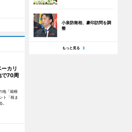
小泉防衛相、豪印訪問を調
整
もっと見る
ベーカリ
で70周
の地「箱根
ント「桜ま
る。