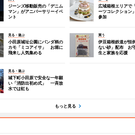
ジーンズ移動販売の「デニム
広域箱根エリアで
マン」がアニバーサリーイベ
ーツコレクション」
ント
参加
見る・遊ぶ
買う
小田原城址公園にパンダ柄の
伊豆箱根鉄道が恒
カモ「ミコアイサ」 お堀に
ない砂」配布 お
飛来し人気集める
生と家族を応援
見る・遊ぶ
城下町小田原で安全な一年願
い「消防出初め式」 一斉放
水では虹も
もっと見る