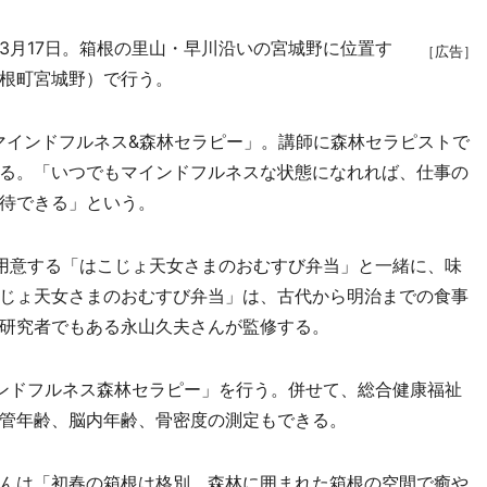
月17日。箱根の里山・早川沿いの宮城野に位置す
［広告］
根町宮城野）で行う。
インドフルネス&森林セラピー」。講師に森林セラピストで
る。「いつでもマインドフルネスな状態になれれば、仕事の
待できる」という。
用意する「はこじょ天女さまのおむすび弁当」と一緒に、味
じょ天女さまのおむすび弁当」は、古代から明治までの食事
研究者でもある永山久夫さんが監修する。
ンドフルネス森林セラピー」を行う。併せて、総合健康福祉
管年齢、脳内年齢、骨密度の測定もできる。
んは「初春の箱根は格別。森林に囲まれた箱根の空間で癒や