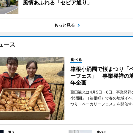
風情あふれる「セピア通り」
もっと見る
ュース
食べる
箱根小涌園で桜まつり「
ーフェス」 事業発祥の地
年企画
藤田観光は4月5日・6日、事業発祥
小涌園」（箱根町）で春の地域イベ
つり・ベーカリーフェス」を開催す
買う
食べる