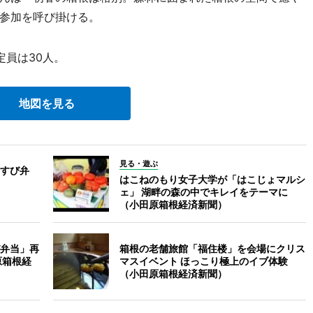
参加を呼び掛ける。
定員は30人。
地図を見る
見る・遊ぶ
すび弁
はこねのもり女子大学が「はこじょマルシ
ェ」 湖畔の森の中でキレイをテーマに
（小田原箱根経済新聞）
弁当」再
箱根の老舗旅館「福住楼」を会場にクリス
原箱根経
マスイベント ほっこり極上のイブ体験
（小田原箱根経済新聞）