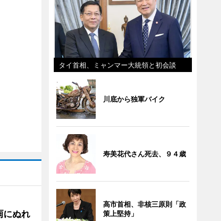
タイ首相、ミャンマー大統領と初会談
川底から独軍バイク
寿美花代さん死去、９４歳
高市首相、非核三原則「政
雨にぬれ
策上堅持」