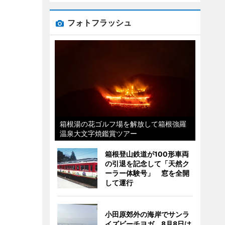
フォトフラッシュ
箱根湯の花ゴルフ場を解放して箱根強羅
温泉大文字焼鑑賞ツアー
箱根登山鉄道が100形車両
の引退を記念して「天然ク
ーラー体験号」 窓を全開
して運行
小田原郊外の海岸でサンラ
イズビーチヨガ 8月8日は