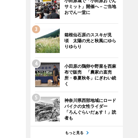
小田原城で「小田原おでん
サミット」開催へ－ご当地
おでん一堂に
箱根仙石原のススキが見
頃 太陽の光と秋風にゆら
りゆらり
小田原の鶏卵や野菜を西麻
布で販売 「農家の直売
所・春夏秋冬」にぎわい続
く
神奈川県西部地域にロード
バイクの女性ライダー
「ろんぐらいだぁす！」読
者も
もっと見る