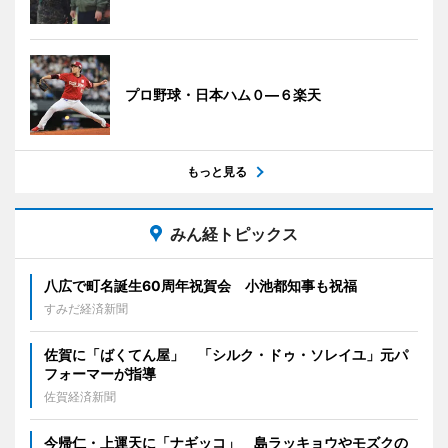
プロ野球・日本ハム０―６楽天
もっと見る
みん経トピックス
八広で町名誕生60周年祝賀会 小池都知事も祝福
すみだ経済新聞
佐賀に「ばくてん屋」 「シルク・ドゥ・ソレイユ」元パ
フォーマーが指導
佐賀経済新聞
今帰仁・上運天に「ナギッコ」 島ラッキョウやモズクの