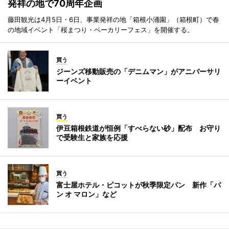
発祥の地で70周年企画
藤田観光は4月5日・6日、事業発祥の地「箱根小涌園」（箱根町）で春
の地域イベント「桜まつり・ベーカリーフェス」を開催する。
買う
ジーンズ移動販売の「デニムマン」がアニバーサリ
ーイベント
買う
伊豆箱根鉄道が恒例「すべらない砂」配布 お守り
で受験生と家族を応援
買う
富士屋ホテル・ピコットが秋季限定パン 新作「パ
ン オ マロン」など