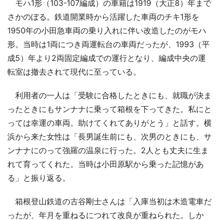
モハ1形（103-107編成）の車籍は1919（大正8）年まで
さかのぼる。鉄道開業時から活躍した車両のチキ1形を
1950年の小田急車両の乗り入れに伴い改造したのがモハ
形。当時は1両につき両運転台の車両だったが、1993（平
成5）年より2両固定編成での運行となり、編成中央の運
転室は撤去されて現代に至っている。
利用者の一人は「受験に合格したときにも、就職が決ま
ったときにもサンナナに乗って箱根を下ってきた。私にと
っては幸運の車両。助けてくれてありがとう」と話す。横
浜から来た女性は「長男誕生前にも、次男のときにも、サ
ンナナにのって強羅の温泉に行った。2人とも丈夫に生ま
れて育ってくれた。当時は小田原駅から乗った記憶があ
る」と振り返る。
箱根登山鉄道の古谷剛士さんは「入庫当初は木造電車だ
ったが、年月を重ねるにつれて改良が重ねられた。しか