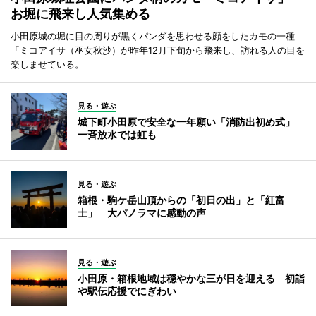
お堀に飛来し人気集める
小田原城の堀に目の周りが黒くパンダを思わせる顔をしたカモの一種
「ミコアイサ（巫女秋沙）が昨年12月下旬から飛来し、訪れる人の目を
楽しませている。
見る・遊ぶ
城下町小田原で安全な一年願い「消防出初め式」
一斉放水では虹も
見る・遊ぶ
箱根・駒ケ岳山頂からの「初日の出」と「紅富
士」 大パノラマに感動の声
見る・遊ぶ
小田原・箱根地域は穏やかな三が日を迎える 初詣
や駅伝応援でにぎわい