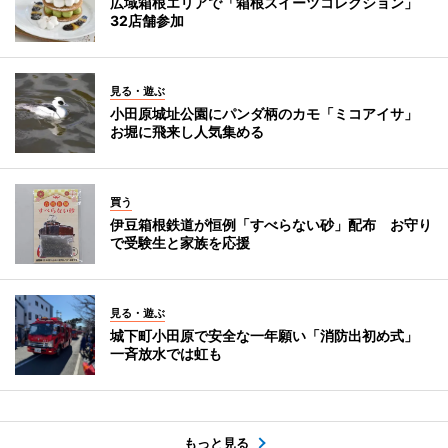
広域箱根エリアで「箱根スイーツコレクション」
32店舗参加
見る・遊ぶ
小田原城址公園にパンダ柄のカモ「ミコアイサ」
お堀に飛来し人気集める
買う
伊豆箱根鉄道が恒例「すべらない砂」配布 お守り
で受験生と家族を応援
見る・遊ぶ
城下町小田原で安全な一年願い「消防出初め式」
一斉放水では虹も
もっと見る