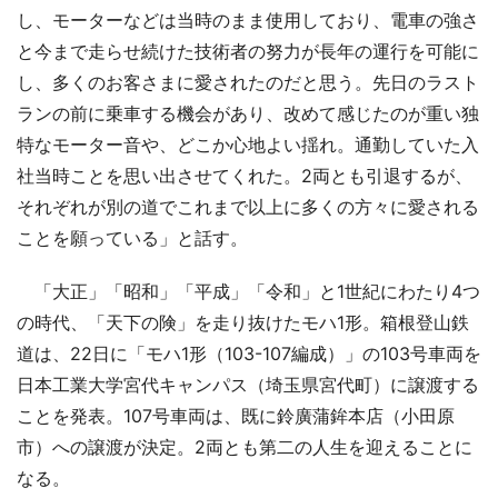
し、モーターなどは当時のまま使用しており、電車の強さ
と今まで走らせ続けた技術者の努力が長年の運行を可能に
し、多くのお客さまに愛されたのだと思う。先日のラスト
ランの前に乗車する機会があり、改めて感じたのが重い独
特なモーター音や、どこか心地よい揺れ。通勤していた入
社当時ことを思い出させてくれた。2両とも引退するが、
それぞれが別の道でこれまで以上に多くの方々に愛される
ことを願っている」と話す。
「大正」「昭和」「平成」「令和」と1世紀にわたり4つ
の時代、「天下の険」を走り抜けたモハ1形。箱根登山鉄
道は、22日に「モハ1形（103-107編成）」の103号車両を
日本工業大学宮代キャンパス（埼玉県宮代町）に譲渡する
ことを発表。107号車両は、既に鈴廣蒲鉾本店（小田原
市）への譲渡が決定。2両とも第二の人生を迎えることに
なる。