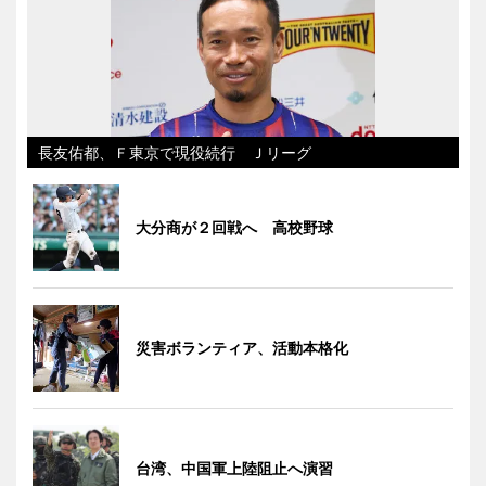
長友佑都、Ｆ東京で現役続行 Ｊリーグ
大分商が２回戦へ 高校野球
災害ボランティア、活動本格化
台湾、中国軍上陸阻止へ演習