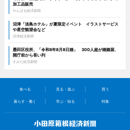
加工品販売
やんばる経済新聞
沼津「淡島ホテル」が夏限定イベント イラストサービス
や星空観望会など
沼津経済新聞
墨田区役所、「令和8年8月8日婚」 300人超が婚姻届、
開庁前から長い列
すみだ経済新聞
食べる
見る・遊ぶ
買う
暮らす・働く
学ぶ・知る
特集