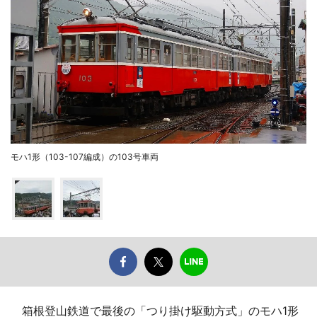
モハ1形（103-107編成）の103号車両
箱根登山鉄道で最後の「つり掛け駆動方式」のモハ1形